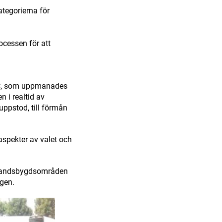
ategorierna för
ocessen för att
EC, som uppmanades
n i realtid av
uppstod, till förmån
aspekter av valet och
r landsbygdsområden
agen.