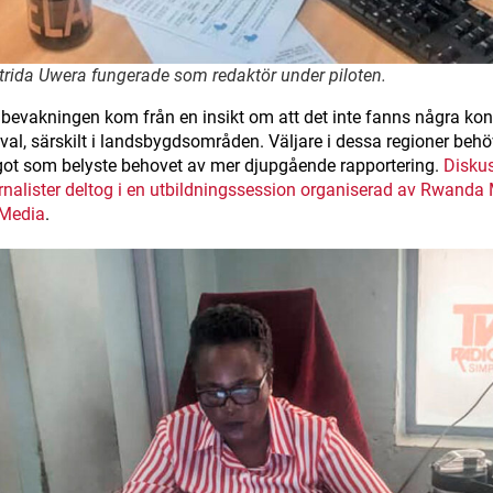
trida Uwera fungerade som redaktör under piloten.
albevakningen kom från en insikt om att det inte fanns några ko
 val, särskilt i landsbygdsområden. Väljare i dessa regioner be
ot som belyste behovet av mer djupgående rapportering.
Diskus
ournalister deltog i en utbildningssession organiserad av Rwan
-Media
.