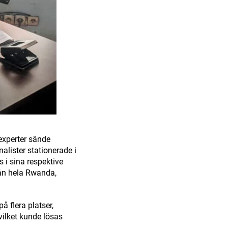
 experter sände
alister stationerade i
s i sina respektive
från hela Rwanda,
å flera platser,
vilket kunde lösas