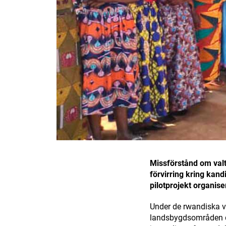
Missförstånd om valt
förvirring kring kand
pilotprojekt organis
Under de rwandiska val
landsbygdsområden dä