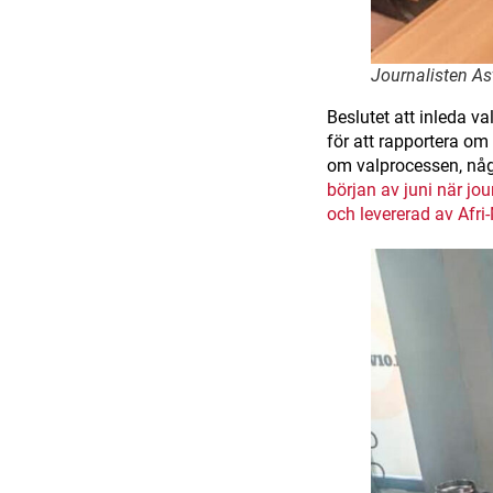
Journalisten As
Beslutet att inleda v
för att rapportera om
om valprocessen, någ
början av juni när j
och levererad av Afri