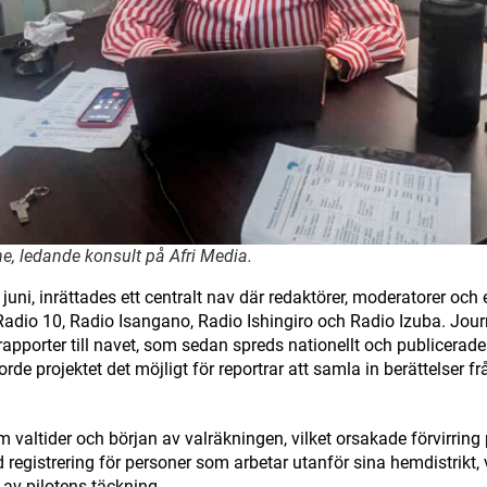
, ledande konsult på Afri Media.
juni, inrättades ett centralt nav där redaktörer, moderatorer och
adio 10, Radio Isangano, Radio Ishingiro och Radio Izuba. Journ
rapporter till navet, som sedan spreds nationellt och publicerade
orde projektet det möjligt för reportrar att samla in berättelser 
valtider och början av valräkningen, vilket orsakade förvirring p
 registrering för personer som arbetar utanför sina hemdistrikt, 
 av pilotens täckning,