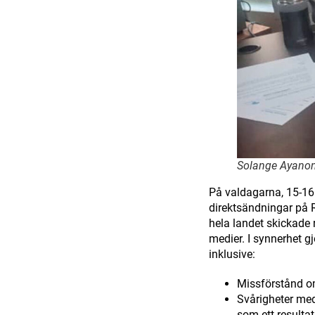
Solange Ayanone
På valdagarna, 15-16 
direktsändningar på R
hela landet skickade 
medier. I synnerhet gj
inklusive:
Missförstånd om 
Svårigheter med
som ett resultat