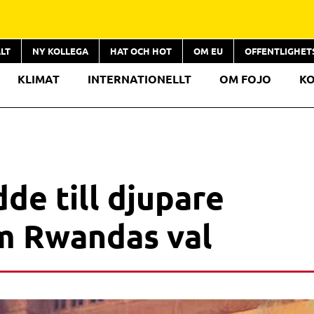
LT
NY KOLLEGA
HAT OCH HOT
OM EU
OFFENTLIGHE
KLIMAT
INTERNATIONELLT
OM FOJO
K
dde till djupare
m Rwandas val