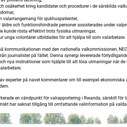
ch osäkerhet kring kandidater och procedurer i de särskilda valk
gdomar,
m valarrangemang för sjukhuspatienter,
 äldre och funktionshindrade personer assisterades under valpr
de kunde rösta effektivt trots fysiska utmaningar,
 unga volontärer utbildades för att hjälpa till som valarbetare.
kså kommunikationen med den nationella valkommissionen, N
från journalister på fältet. Denna synergi levererade förtydligande
ch nya instruktioner som hjälpte till att lösa utmaningar när de 
valarbetare.
 gav experter på navet kommentarer om till exempel ekonomiska 
 dem.
arkerade en vändpunkt för valrapportering i Rwanda, särskilt fö
iskt har saknat tillgång till omfattande valinformation på vald