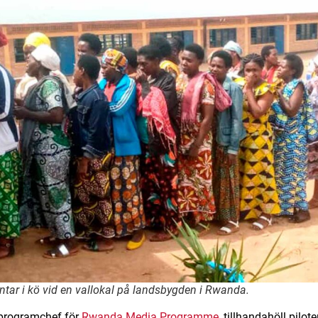
tar i kö vid en vallokal på landsbygden i Rwanda.
 programchef för
Rwanda Media Programme
, tillhandahöll pilot