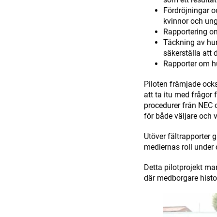
Fördröjningar o
kvinnor och un
Rapportering o
Täckning av hur
säkerställa att 
Rapporter om hur
Piloten främjade oc
att ta itu med frågor 
procedurer från NEC o
för både väljare och 
Utöver fältrapporter
mediernas roll under
Detta pilotprojekt m
där medborgare histor