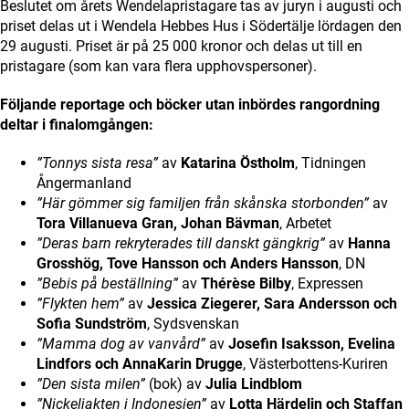
Beslutet om årets Wendelapristagare tas av juryn i augusti och
priset delas ut i Wendela Hebbes Hus i Södertälje lördagen den
29 augusti. Priset är på 25 000 kronor och delas ut till en
pristagare (som kan vara flera upphovspersoner).
Följande reportage och böcker utan inbördes rangordning
deltar i finalomgången:
”Tonnys sista resa”
av
Katarina Östholm
, Tidningen
Ångermanland
”Här gömmer sig familjen från skånska storbonden”
av
Tora Villanueva Gran, Johan Bävman
, Arbetet
”Deras barn rekryterades till danskt gängkrig”
av
Hanna
Grosshög, Tove Hansson och Anders Hansson
, DN
”Bebis på beställning”
av
Thérèse Bilby
, Expressen
”Flykten hem”
av
Jessica Ziegerer, Sara Andersson och
Sofia Sundström
, Sydsvenskan
”Mamma dog av vanvård”
av
Josefin Isaksson, Evelina
Lindfors och AnnaKarin Drugge
, Västerbottens-Kuriren
”Den sista milen”
(bok) av
Julia Lindblom
”Nickeljakten i Indonesien”
av
Lotta Härdelin och Staffan