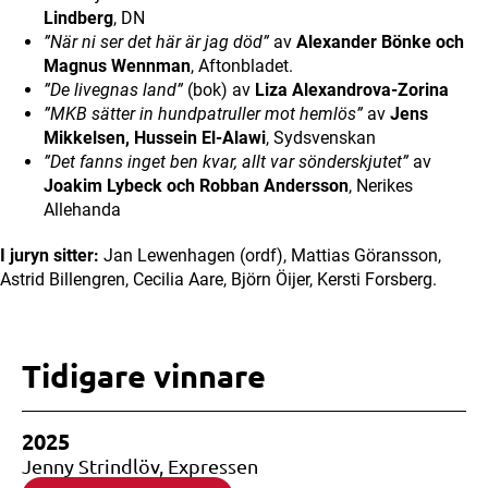
Lindberg
, DN
”När ni ser det här är jag död”
av
Alexander Bönke och
Magnus Wennman
, Aftonbladet.
”De livegnas land”
(bok) av
Liza Alexandrova-Zorina
”MKB sätter in hundpatruller mot hemlös”
av
Jens
Mikkelsen, Hussein El-Alawi
, Sydsvenskan
”Det fanns inget ben kvar, allt var sönderskjutet”
av
Joakim Lybeck och Robban Andersson
, Nerikes
Allehanda
I juryn sitter:
Jan Lewenhagen (ordf), Mattias Göransson,
Astrid Billengren, Cecilia Aare, Björn Öijer, Kersti Forsberg.
Tidigare vinnare
2025
Jenny Strindlöv, Expressen