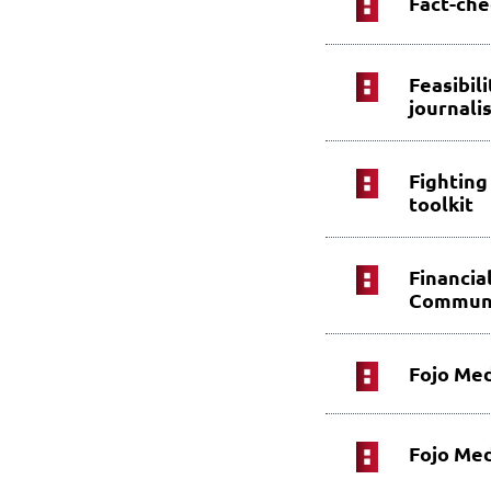
Fact-che
Feasibil
journali
Fighting
toolkit
Financia
Communi
Fojo Med
Fojo Med