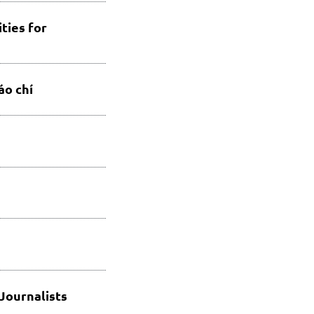
ties for
áo chí
Journalists