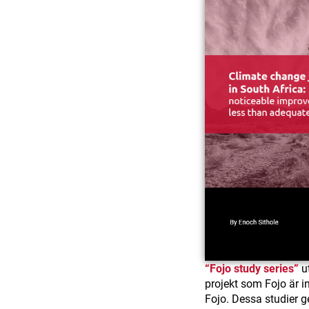
“Fojo study series”
ut
projekt som Fojo är in
Fojo. Dessa studier ge