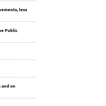
vements, less
he Public
n and on