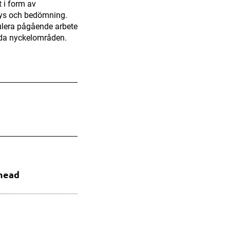
t i form av
ys och bedömning.
ulera pågående arbete
lda nyckelområden.
 head