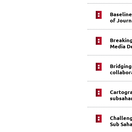
Baseline
of Journ
Breaking
Media D
Bridging
collabor
Cartogra
subsaha
Challeng
Sub Saha