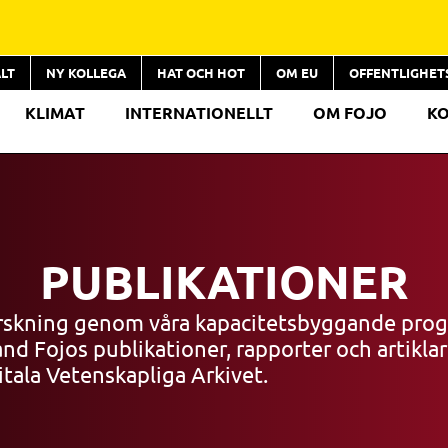
LT
NY KOLLEGA
HAT OCH HOT
OM EU
OFFENTLIGHE
KLIMAT
INTERNATIONELLT
OM FOJO
K
PUBLIKATIONER
orskning genom våra kapacitetsbyggande prog
nd Fojos publikationer, rapporter och artikla
gitala Vetenskapliga Arkivet.