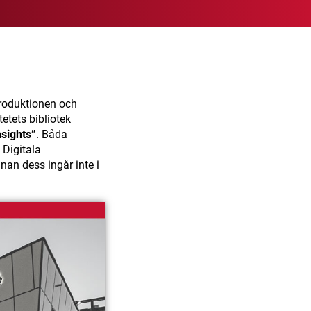
 produktionen och
etets bibliotek
nsights”
. Båda
 Digitala
nan dess ingår inte i