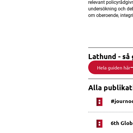
relevant policyrådgivn
undersökning och deb
om oberoende, integri
Lathund - så 
Hela guiden här
Alla publikat
#journod
6th Glob