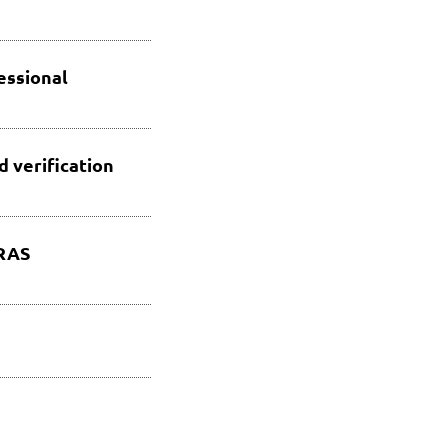
essional
d verification
CRAS