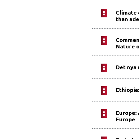
Climate 
than ad
Comments
Nature o
Det nya 
Ethiopia
Europe: 
Europe