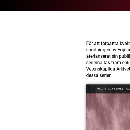
För att förbättra kval
spridningen av Fojo-r
återlanserat sin publi
serierna tas fram enli
Vetenskapliga Arkive
dessa serier.