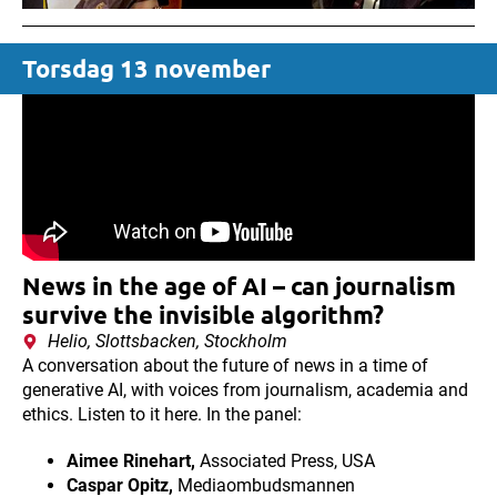
Torsdag 13 november
Hederspriset går till
Lilla Aktuellt
För deras nyskapande pedagogiska
arbete med verifiering och
faktagranskning. I serien Hur vet jag om
det stämmer? lyckas de på ett
genomtänkt och tillgängligt sätt
engagera en ung publik i källkritikens
News in the age of AI – can journalism
och sanningssökandets kärna.
survive the invisible algorithm?
Helio, Slottsbacken, Stockholm
Klicka här
A conversation about the future of news in a time of
generative AI, with voices from journalism, academia and
ethics. Listen to it here. In the panel:
Aimee Rinehart,
Associated Press, USA
Caspar Opitz,
Mediaombudsmannen