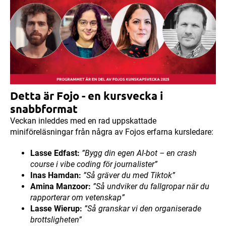
Detta är Fojo - en kursvecka i
snabbformat
Veckan inleddes med en rad uppskattade
miniföreläsningar från några av Fojos erfarna kursledare:
Lasse Edfast:
”Bygg din egen AI-bot – en crash
course i vibe coding för journalister”
Inas Hamdan:
”Så gräver du med Tiktok”
Amina Manzoor:
”Så undviker du fallgropar när du
rapporterar om vetenskap”
Lasse Wierup:
”Så granskar vi den organiserade
brottsligheten”