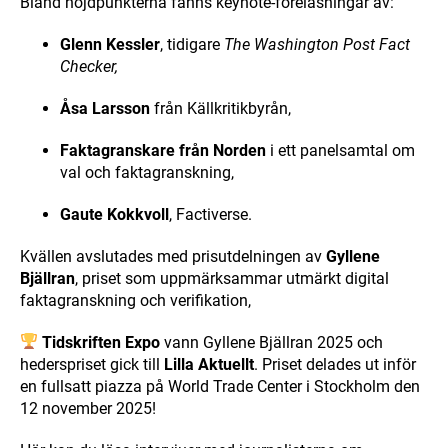
Bland höjdpunkterna fanns keynote-föreläsningar av:
Glenn Kessler
, tidigare
The Washington Post Fact
Checker,
Åsa Larsson
från Källkritikbyrån,
Faktagranskare från Norden
i ett panelsamtal om
val och faktagranskning,
Gaute Kokkvoll
, Factiverse.
Kvällen avslutades med prisutdelningen av
Gyllene
Bjällran
, priset som uppmärksammar utmärkt digital
faktagranskning och verifikation,
Tidskriften Expo
vann
Gyllene Bjällran 2025 och
hederspriset gick till
Lilla Aktuellt
. Priset delades ut inför
en fullsatt piazza på World Trade Center i Stockholm den
12 november 2025!