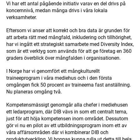
Vi har ett antal pågående initiativ varav en del drivs på
koncernnivå, medan många drivs i våra lokala
verksamheter.
Eftersom vi anser att korrekt och bra data är grunden för
att arbeta rätt med mångfald, inkludering och tillhörighet,
har vi ingått ett strategiskt samarbete med Diversity Index,
som är ett verktyg som används för att ge företag en 360
graders överblick över mångfalden i organisationen.
I Norge har vi genomfört ett mångkulturellt
traineeprogram i våra mediehus och i den första
omgången fick 50 procent av traineerna fast anställning.
Nu planeras omgång två.
Kompetensmässigt genomgår alla chefer i mediehusen
ett ledarprogram, där DIB vävs in som ett centralt tema,
just för att höja kompetensen inom området. Dessutom
gör vi nu en pilot av ett utbildningsprogram inom ett av
våra affärsområden där vi kombinerar DIB och
produktutveckling. Vi hoppas kunna rulla ut detta till hela