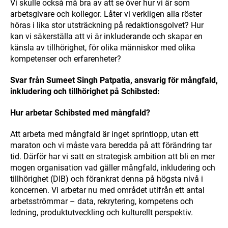
Vi skulle också må bra av att se över hur vi är som
arbetsgivare och kollegor. Låter vi verkligen alla röster
höras i lika stor utsträckning på redaktionsgolvet? Hur
kan vi säkerställa att vi är inkluderande och skapar en
känsla av tillhörighet, för olika människor med olika
kompetenser och erfarenheter?
Svar från Sumeet Singh Patpatia, ansvarig för mångfald,
inkludering och tillhörighet på Schibsted:
Hur arbetar Schibsted med mångfald?
Att arbeta med mångfald är inget sprintlopp, utan ett
maraton och vi måste vara beredda på att förändring tar
tid. Därför har vi satt en strategisk ambition att bli en mer
mogen organisation vad gäller mångfald, inkludering och
tillhörighet (DIB) och förankrat denna på högsta nivå i
koncernen. Vi arbetar nu med området utifrån ett antal
arbetsströmmar – data, rekrytering, kompetens och
ledning, produktutveckling och kulturellt perspektiv.