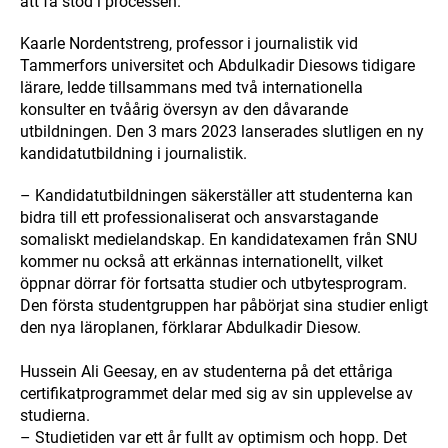
att få stöd i processen.
Kaarle Nordentstreng, professor i journalistik vid
Tammerfors universitet och Abdulkadir Diesows tidigare
lärare, ledde tillsammans med två internationella
konsulter en tvåårig översyn av den dåvarande
utbildningen. Den 3 mars 2023 lanserades slutligen en ny
kandidatutbildning i journalistik.
– Kandidatutbildningen säkerställer att studenterna kan
bidra till ett professionaliserat och ansvarstagande
somaliskt medielandskap. En kandidatexamen från SNU
kommer nu också att erkännas internationellt, vilket
öppnar dörrar för fortsatta studier och utbytesprogram.
Den första studentgruppen har påbörjat sina studier enligt
den nya läroplanen, förklarar Abdulkadir Diesow.
Hussein Ali Geesay, en av studenterna på det ettåriga
certifikatprogrammet delar med sig av sin upplevelse av
studierna.
– Studietiden var ett år fullt av optimism och hopp. Det