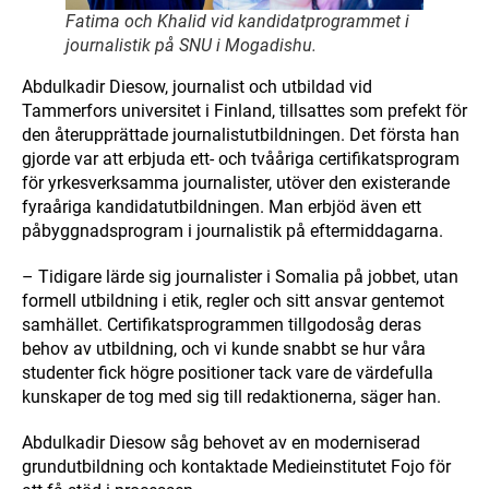
Fatima och Khalid vid kandidatprogrammet i
journalistik på SNU i Mogadishu.
Abdulkadir Diesow, journalist och utbildad vid
Tammerfors universitet i Finland, tillsattes som prefekt för
den återupprättade journalistutbildningen. Det första han
gjorde var att erbjuda ett- och tvååriga certifikatsprogram
för yrkesverksamma journalister, utöver den existerande
fyraåriga kandidatutbildningen. Man erbjöd även ett
påbyggnadsprogram i journalistik på eftermiddagarna.
– Tidigare lärde sig journalister i Somalia på jobbet, utan
formell utbildning i etik, regler och sitt ansvar gentemot
samhället. Certifikatsprogrammen tillgodosåg deras
behov av utbildning, och vi kunde snabbt se hur våra
studenter fick högre positioner tack vare de värdefulla
kunskaper de tog med sig till redaktionerna, säger han.
Abdulkadir Diesow såg behovet av en moderniserad
grundutbildning och kontaktade Medieinstitutet Fojo för