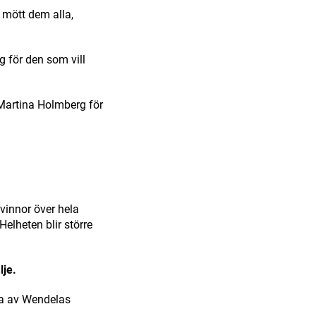
r mött dem alla,
g för den som vill
 Martina Holmberg för
vinnor över hela
Helheten blir större
lje.
dda av Wendelas