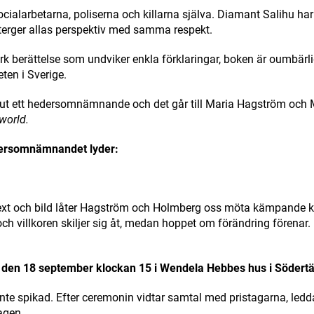
socialarbetarna, poliserna och killarna själva. Diamant Salihu ha
erger allas perspektiv med samma respekt.
rk berättelse som undviker enkla förklaringar, boken är oumbärli
ten i Sverige.
så ut ett hedersomnämnande och det går till Maria Hagström och
world.
edersomnämnandet lyder:
text och bild låter Hagström och Holmberg oss möta kämpande k
ch villkoren skiljer sig åt, medan hoppet om förändring förenar. 
 den 18 september klockan 15 i Wendela Hebbes hus i Södertä
inte spikad. Efter ceremonin vidtar samtal med pristagarna, le
agen.