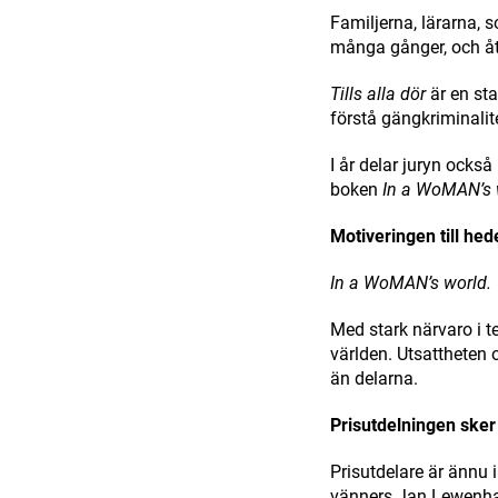
Familjerna, lärarna, 
många gånger, och åt
Tills alla dör
är en sta
förstå gängkriminalite
I år delar juryn ock
boken
In a WoMAN’s 
Motiveringen till h
In a WoMAN’s world.
Med stark närvaro i 
världen. Utsattheten o
än delarna.
Prisutdelningen sker
Prisutdelare är ännu 
vänners Jan Lewenh