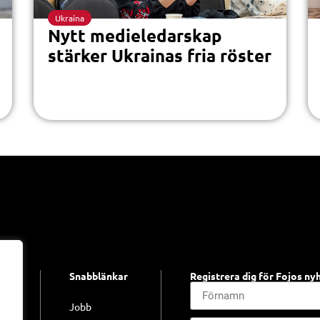
Ukraina
Nytt medieledarskap
stärker Ukrainas fria röster
Snabblänkar
Registrera dig för Fojos ny
jo
Jobb