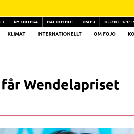
LT
NY KOLLEGA
HAT OCH HOT
OM EU
OFFENTLIGHE
KLIMAT
INTERNATIONELLT
OM FOJO
K
 får Wendelapriset