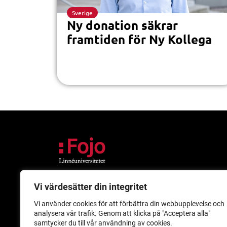
Sverige
Ny donation säkrar
framtiden för Ny Kollega
Vi värdesätter din integritet
Besök
Post
Vi använder cookies för att förbättra din webbupplevelse och
Universitetskajen
Medieinstitutet Fo
analysera vår trafik. Genom att klicka på "Acceptera alla"
Pedalstråket 11
Linnéuniversitetet
samtycker du till vår användning av cookies.