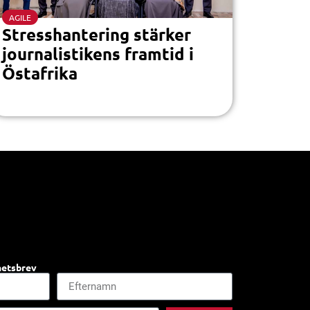
AGILE
Stresshantering stärker
journalistikens framtid i
Östafrika
hetsbrev