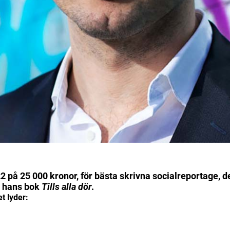
22
på 25 000 kronor, för bästa skrivna socialreportage, dela
r hans bok
Tills alla dör
.
et lyder: