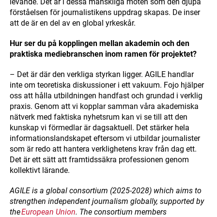
levande. Det är i dessa mänskliga möten som den djupa
förståelsen för journalistikens uppdrag skapas. De inser
att de är en del av en global yrkeskår.
Hur ser du på kopplingen mellan akademin och den
praktiska mediebranschen inom ramen för projektet?
– Det är där den verkliga styrkan ligger. AGILE handlar
inte om teoretiska diskussioner i ett vakuum. Fojo hjälper
oss att hålla utbildningen handfast och grundad i verklig
praxis. Genom att vi kopplar samman våra akademiska
nätverk med faktiska nyhetsrum kan vi se till att den
kunskap vi förmedlar är dagsaktuell. Det stärker hela
informationslandskapet eftersom vi utbildar journalister
som är redo att hantera verklighetens krav från dag ett.
Det är ett sätt att framtidssäkra professionen genom
kollektivt lärande.
AGILE is a global consortium (2025-2028) which aims to
strengthen independent journalism globally, supported by
the
European Union
. The consortium members