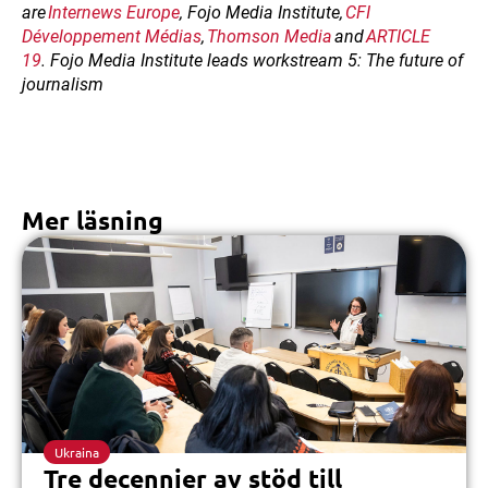
are
Internews Europe
, Fojo Media Institute,
CFI
Développement Médias
,
Thomson Media
and
ARTICLE
19
. Fojo Media Institute leads workstream 5: The future of
journalism
Mer läsning
Ukraina
Tre decennier av stöd till