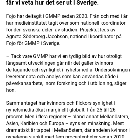
får vi veta hur det ser ut i Sverige.
Fojo har deltagit i GMMP sedan 2020. Från och med i år
har medieinstitutet tagit över som nationell koordinator
för den svenska delen av studien. Projektet leds av
Agneta Söderberg Jacobson, nationell koordinator på
Fojo för GMMP i Sverige.
– Tack vare GMMP har vi en tydlig bild av hur otroligt
långsamt utvecklingen går när det gäller kvinnors
deltagande och synlighet i nyhetsmedia. Undersökningen
levererar data och analys som kan användas både i
påverkansarbete, inom forskning och i utbildning, säger
hon.
Sammantaget har kvinnors och flickors synlighet i
nyhetsmedia ökat marginellt globalt, från 25 till 26
procent. Men i flera regioner – bland annat Mellanöstern,
Asien, Karibien och Europa – syns en minskning. Mest
dramatiskt är tappet i Mellanöstern, där andelen kvinnor i
nyheterna sjunkit med fem procentenheter sedan 2020.