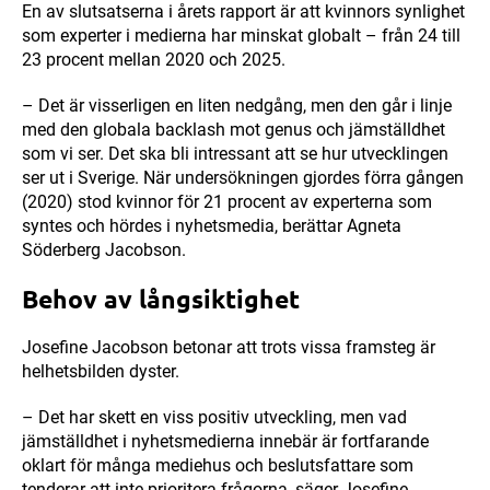
En av slutsatserna i årets rapport är att kvinnors synlighet
som experter i medierna har minskat globalt – från 24 till
23 procent mellan 2020 och 2025.
– Det är visserligen en liten nedgång, men den går i linje
med den globala backlash mot genus och jämställdhet
som vi ser. Det ska bli intressant att se hur utvecklingen
ser ut i Sverige. När undersökningen gjordes förra gången
(2020) stod kvinnor för 21 procent av experterna som
syntes och hördes i nyhetsmedia, berättar Agneta
Söderberg Jacobson.
Behov av långsiktighet
Josefine Jacobson betonar att trots vissa framsteg är
helhetsbilden dyster.
– Det har skett en viss positiv utveckling, men vad
jämställdhet i nyhetsmedierna innebär är fortfarande
oklart för många mediehus och beslutsfattare som
tenderar att inte prioritera frågorna, säger Josefine