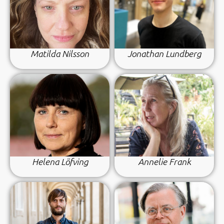
Matilda Nilsson
Jonathan Lundberg
Helena Löfving
Annelie Frank