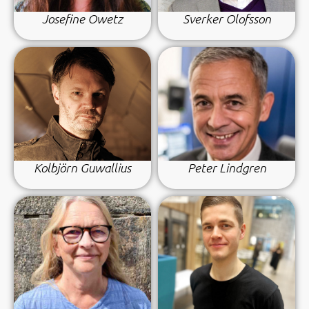
Josefine Owetz
Sverker Olofsson
Kolbjörn Guwallius
Peter Lindgren