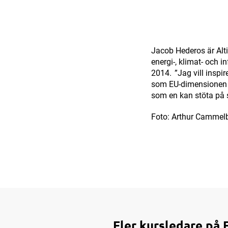
Jacob Hederos är Alt
energi-, klimat- och i
2014. ”Jag vill inspire
som EU-dimensionen ä
som en kan stöta på 
Foto: Arthur Cammelb
Fler kursledare på