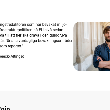
ingetredaktören som har bevakat miljö-,
nfrastrukturpolitiken på EU-nivå sedan
ra till att fler ska gräva i den guldgruva
r, för alla vardagliga bevakningsområden
som reporter.”
eeck/Altinget
 Fojo…