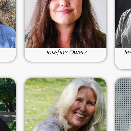
Josefine Owetz
Je