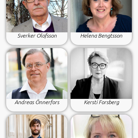
Sverker Olofsson
Helena Bengtsson
Andreas Önnerfors
Kersti Forsberg