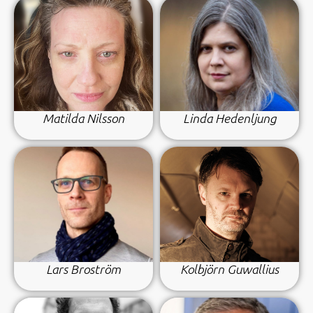
Matilda Nilsson
Linda Hedenljung
Lars Broström
Kolbjörn Guwallius