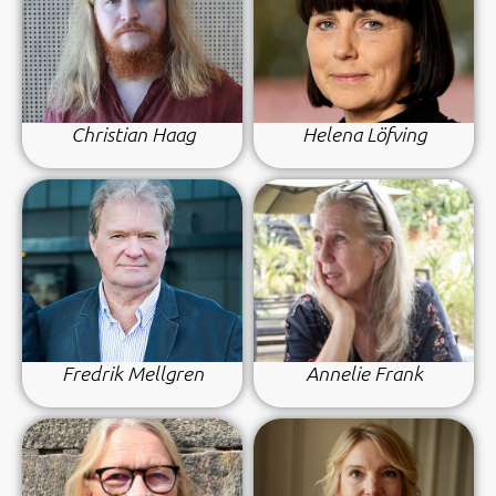
Christian Haag
Helena Löfving
Fredrik Mellgren
Annelie Frank