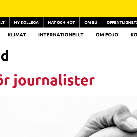
LT
NY KOLLEGA
HAT OCH HOT
OM EU
OFFENTLIGHE
KLIMAT
INTERNATIONELLT
OM FOJO
K
ad
r journalister