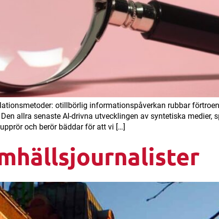
tionsmetoder: otillbörlig informationspåverkan rubbar förtroende
Den allra senaste AI-drivna utvecklingen av syntetiska medier, s
prör och berör bäddar för att vi […]
mhällsjournalister