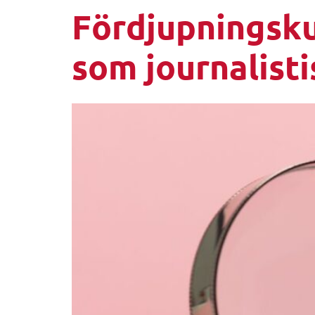
Fördjupningskur
som journalist