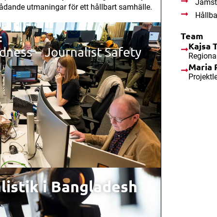
Jämst
dande utmaningar för ett hållbart samhälle.
Hållba
Team
:
Kajsa 
dness – Journalist Safety
Regiona
Maria 
Projektl
istik i Bangladesh