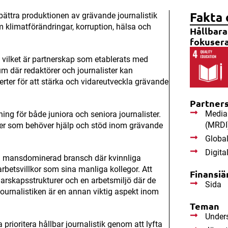
Fakta 
rbättra produktionen av grävande journalistik
klimatförändringar, korruption, hälsa och
Hållbara
fokusera
 vilket är partnerskap som etablerats med
um där redaktörer och journalister kan
rter för att stärka och vidareutveckla grävande
Partner
Media 
g för både juniora och seniora journalister.
(MRDI
ister som behöver hjälp och stöd inom grävande
Global
Digita
en mansdominerad bransch där kvinnliga
rbetsvillkor som sina manliga kollegor. Att
Finansiä
edarskapsstrukturer och en arbetsmiljö där de
Sida
journalistiken är en annan viktig aspekt inom
Teman
Unders
prioritera hållbar journalistik genom att lyfta