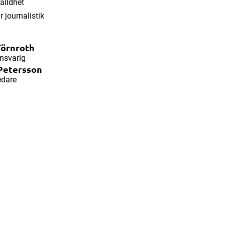
älldhet
r journalistik
Törnroth
nsvarig
Petersson
edare