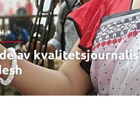
H
e av kvalitets­journalist
desh