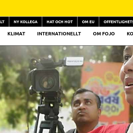
LT
NY KOLLEGA
HAT OCH HOT
OM EU
OFFENTLIGHE
KLIMAT
INTERNATIONELLT
OM FOJO
K