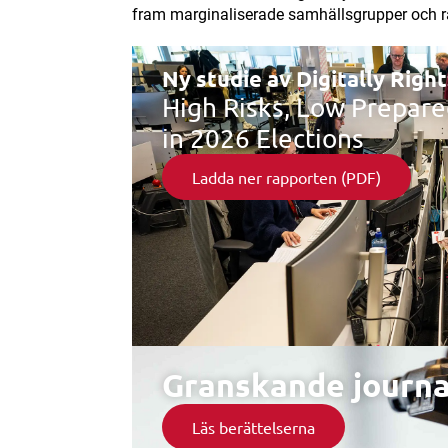
fram marginaliserade samhällsgrupper och rå
Ny studie av Digitally Right
High Risks, Low Prepare
in 2026 Elections
Ladda ner rapporten (PDF)
Granskande journal
Läs berättelserna