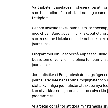
Vårt arbete i Bangladesh fokuserar på att fö
som behandlar hållbarhetsutmaningar såsom 
fattigdom.
Genom Investigative Journalism Partnership,
mediehus i Bangladesh, har vi skapat ett for
samverka med lokala och internationella expe
journalistik.
Programmet erbjuder också anpassad utbildnin
Dessutom driver vi en hjälplinje för journal
journalistik.
Journalistiken i Bangladesh är i dagsläget 
journalister inte har samma möjligheter och a
stötta kvinnliga journalister att skapa nya l
kan utvecklas som journalister och utveckla 
programmet.
Vi arbetar också för att göra nyhetsmedia ska 