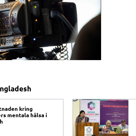
angladesh
tnaden kring
ers mentala hälsa i
h