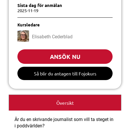
Sista dag för anmälan
2025-11-19
Kursledare
Elisabeth Cederblad
ANSÖK NU
Så blir du antagen till Fojokurs
Översikt
Är du en skrivande journalist som vill ta steget in
i poddvärlden?