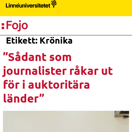
PR
Etikett:
Krönika
”Sådant som
journalister råkar ut
för i auktoritära
länder”