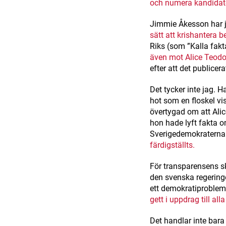
och numera kandidate
Jimmie Åkesson har j
sätt att krishantera 
Riks (som ”Kalla fakta
även mot Alice Teod
efter att det publicer
Det tycker inte jag. H
hot som en floskel vi
övertygad om att Al
hon hade lyft fakta o
Sverigedemokraterna 
färdigställts.
För transparensens sk
den svenska regeringe
ett demokratiproble
gett i uppdrag till al
Det handlar inte bara