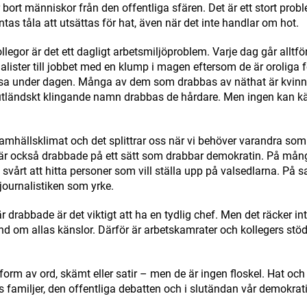
r bort människor från den offentliga sfären. Det är ett stort pro
ntas tåla att utsättas för hat, även när det inte handlar om hot.
legor är det ett dagligt arbetsmiljöproblem. Varje dag går alltfö
ister till jobbet med en klump i magen eftersom de är oroliga 
äsa under dagen. Många av dem som drabbas av näthat är kvin
utländskt klingande namn drabbas de hårdare. Men ingen kan 
samhällsklimat och det splittrar oss när vi behöver varandra som
er är också drabbade på ett sätt som drabbar demokratin. På mån
u svårt att hitta personer som vill ställa upp på valsedlarna. På
t journalistiken som yrke.
r drabbade är det viktigt att ha en tydlig chef. Men det räcker int
nd om allas känslor. Därför är arbetskamrater och kollegers stö
form av ord, skämt eller satir – men de är ingen floskel. Hat och
s familjer, den offentliga debatten och i slutändan vår demokrati