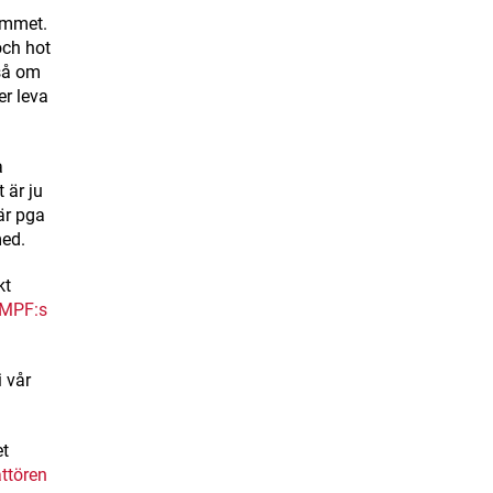
ymmet.
och hot
kså om
er leva
a
 är ju
är pga
 med.
kt
t MPF:s
 vår
et
attören