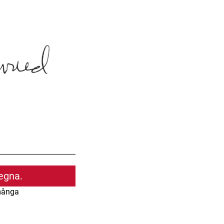
 egna.
många