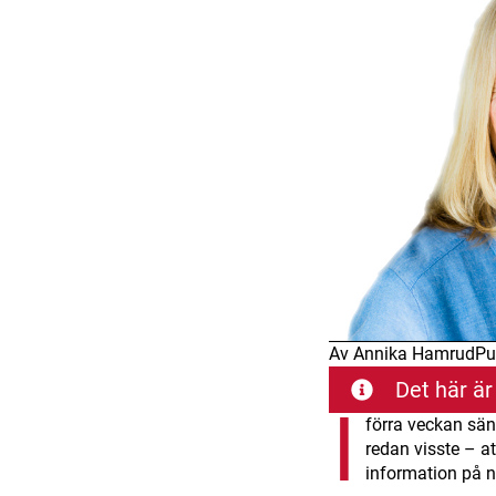
Av
Annika Hamrud
Pu
Det här är
I
förra veckan sä
redan visste – a
information på n