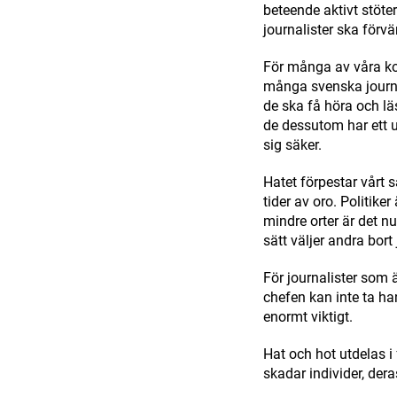
beteende aktivt stöte
journalister ska förvä
För många av våra kol
många svenska journal
de ska få höra och l
de dessutom har ett 
sig säker.
Hatet förpestar vårt 
tider av oro. Politik
mindre orter är det n
sätt väljer andra bor
För journalister som ä
chefen kan inte ta ha
enormt viktigt.
Hat och hot utdelas i 
skadar individer, dera