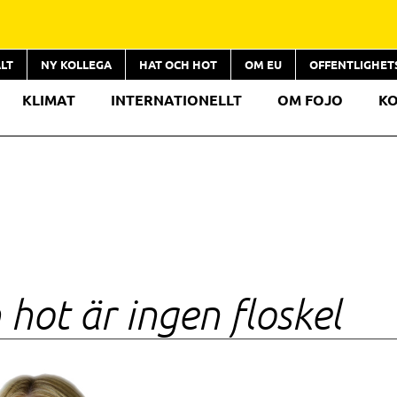
LT
NY KOLLEGA
HAT OCH HOT
OM EU
OFFENTLIGHE
KLIMAT
INTERNATIONELLT
OM FOJO
K
 hot är ingen floskel