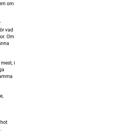
blem om
r
för vad
nor. Om
känna
 mest, i
ga
 samma
e,
d
 hot
.