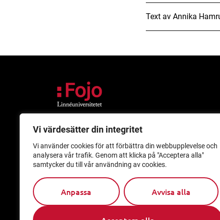
Text av
Annika Hamr
Vi värdesätter din integritet
Besök
Post
Vi använder cookies för att förbättra din webbupplevelse och
Universitetskajen
Medieinstitutet Fo
analysera vår trafik. Genom att klicka på "Acceptera alla"
Pedalstråket 11
Linnéuniversitetet
samtycker du till vår användning av cookies.
Kalmar
391 82 Kalmar
Helio
Medieinstitutet Fo
Anpassa
Avvisa alla
Slottsbacken 8
Slottsbacken 8
Stockholm
111 30 Stockhol