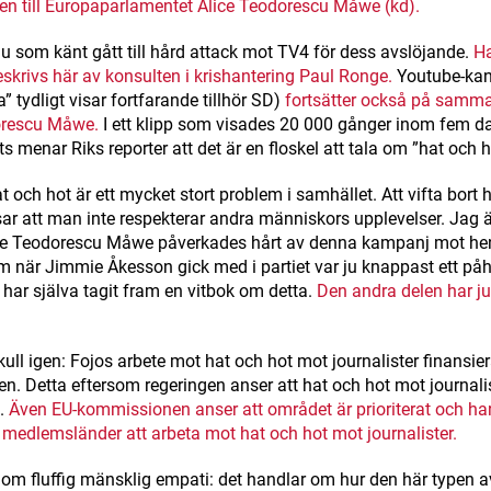
n till Europaparlamentet Alice Teodorescu Måwe (kd).
u som känt gått till hård attack mot TV4 för dess avslöjande.
H
beskrivs här av konsulten i krishantering Paul Ronge.
Youtube-kan
” tydligt visar fortfarande tillhör SD)
fortsätter också på samma
orescu Måwe.
I ett klipp som visades 20 000 gånger inom fem d
ats menar Riks reporter att det är en floskel att tala om ”hat och 
at och hot är ett mycket stort problem i samhället. Att vifta bort 
sar att man inte respekterar andra människors upplevelser. Jag ä
ice Teodorescu Måwe påverkades hårt av denna kampanj mot hen
m när Jimmie Åkesson gick med i partiet var ju knappast ett påhi
har själva tagit fram en vitbok om detta.
Den andra delen har ju
ull igen: Fojos arbete mot hat och hot mot journalister finansie
n. Detta eftersom regeringen anser att hat och hot mot journalis
m.
Även EU-kommissionen anser att området är prioriterat och har
la medlemsländer att arbeta mot hat och hot mot journalister.
 om fluffig mänsklig empati: det handlar om hur den här typen a