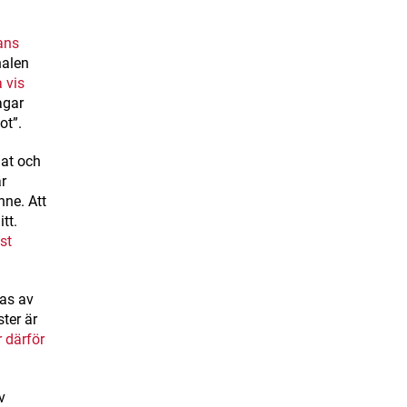
ans
alen
 vis
agar
hot”.
hat och
r
ne. Att
tt.
st
ras av
ter är
 därför
v