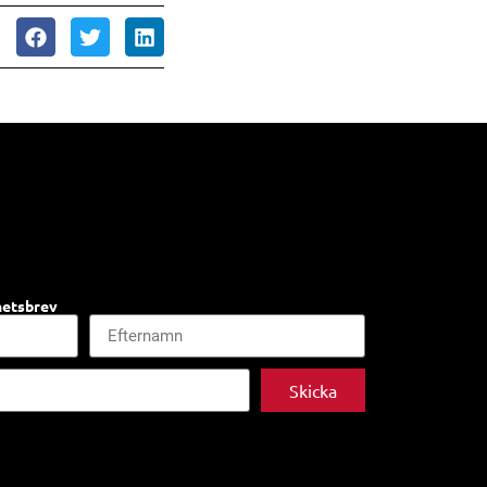
hetsbrev
Skicka