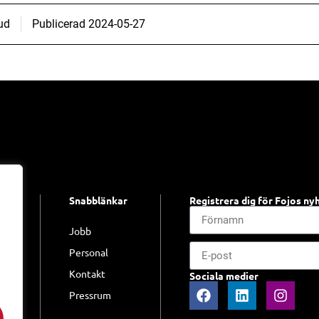
ud
Publicerad
2024-05-27
Snabblänkar
Registrera dig för Fojos ny
jo
Jobb
Personal
Kontakt
jo
Sociala medier
Pressrum
m