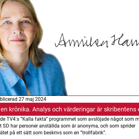
blicerad
27 maj 2024
 en krönika. Analys och värderingar är skribentens
nde TV4:s ”Kalla fakta” programmet som avslöjade något som 
tt SD har personer anställda som är anonyma, och som sprider
ätet på ett sätt som beskrivs som en ”trollfabrik”.