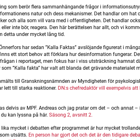
ering som berör flera sammanhängande frågor i informationsutr
formationens natur och dess mekanismer. Det handlar om hat 
tiker och alla som vill vara med i offentligheten. Det handlar oc
eller inte bör, reagera. Den här berättelsen har allt, och vi komm
 detta under mycket lång tid.
Önnerfors har sedan ”Kalla Faktas” avslöjande figurerat i mång
finns ett stort behov att förklara hur desinformation fungerar. Det
frågan i reportaget, men fokus har i viss utsträckning hamnat d
 som ”Kalla fakta” har valt att blanda det grävande materialet
 anmälts till Granskningsnämnden av Myndigheten för psykologis
 lett till starka reaktioner.
DN:s chefredaktör vill exempelvis at
.
as delvis av MPF. Andreas och jag pratar om det – och annat – i
 du kan lyssna på här.
Säsong 2, avsnitt 2.
s lika mycket i debatten efter programmet är hur mycket trolland
 som utsätts.
En person har gjort det och det är den tidigare deb