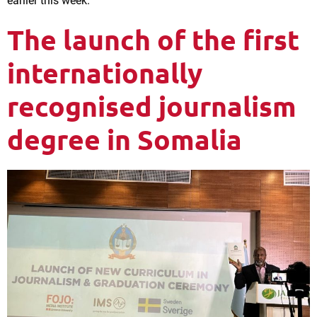
earlier this week.
The launch of the first
internationally
recognised journalism
degree in Somalia