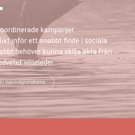
r
 koordinerade kampanjer.
kt inför ett snabbt flöde i sociala
snabbt behöver kunna skilja äkta från
vetet vilseleder.
 i Valviralgranskarna