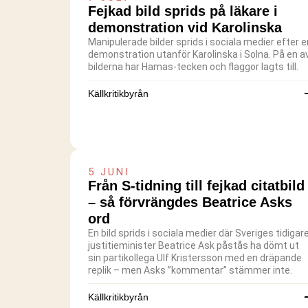
Fejkad bild sprids på läkare i
demonstration vid Karolinska
Manipulerade bilder sprids i sociala medier efter e
demonstration utanför Karolinska i Solna. På en a
bilderna har Hamas-tecken och flaggor lagts till.
Källkritikbyrån
5 JUNI
Från S-tidning till fejkad citatbild
– så förvrängdes Beatrice Asks
ord
En bild sprids i sociala medier där Sveriges tidigar
justitieminister Beatrice Ask påstås ha dömt ut
sin partikollega Ulf Kristersson med en dräpande
replik – men Asks ”kommentar” stämmer inte.
Källkritikbyrån