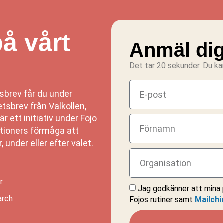
å vårt
Anmäl di
Det tar 20 sekunder. Du kan 
tsbrev får du under
sbrev från Valkollen,
r ett initiativ under Fojo
aktioners förmåga att
 under eller efter valet.
r
Jag godkänner att mina 
arch
Fojos rutiner samt
Mailchi