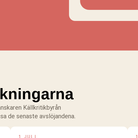
kningarna
nskaren Källkritikbyrån
 läsa de senaste avslöjandena.
1 JULI