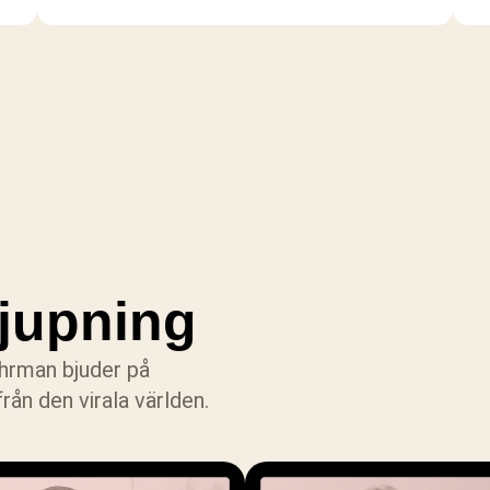
djupning
hrman bjuder på
ån den virala världen.