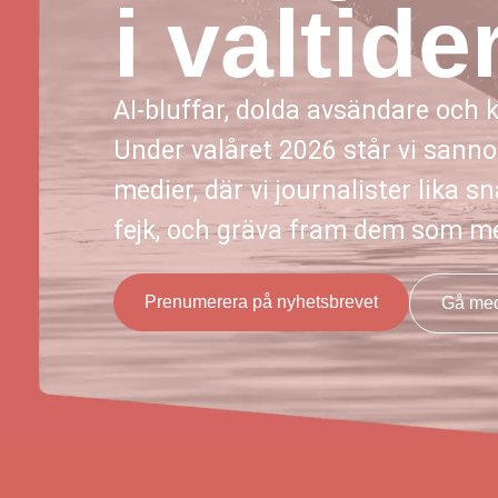
i valtide
AI-bluffar, dolda avsändare och
Under valåret 2026 står vi sannoli
medier, där vi journalister lika 
fejk, och gräva fram dem som med
Prenumerera på nyhetsbrevet
Gå med