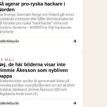
Så agerar pro-ryska hackare i
Norden
är Sverige, Danmark, Norge och Finland går emot
ysslands intressen eller håller demokratiska val
å försöker pro-ryska ”hacktivister” störa och
örstöra i länderna – NORDIS har följt hackarnas
ktiviteter.
ällkritikbyrån
15 MAJ
Nej, de här bilderna visar inte
Jimmie Åkesson som nybliven
pappa
lickbetessidor sprider AI-genererade bilder på
venska politiker med påståenden om att de blivit
öräldrar, däribland Jimmie Åkesson (SD) och
agdalena Andersson (S).
ällkritikbyrån