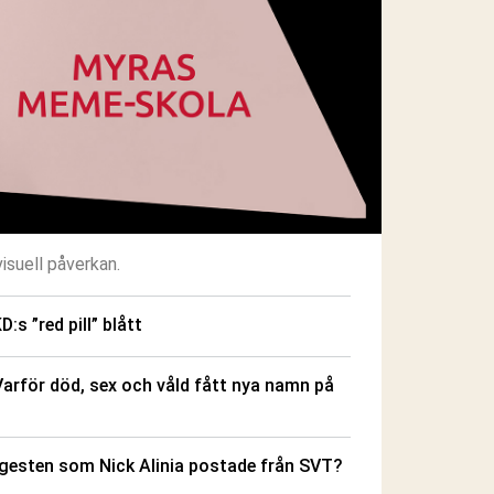
isuell påverkan.
D:s ”red pill” blått
arför död, sex och våld fått nya namn på
 gesten som Nick Alinia postade från SVT?