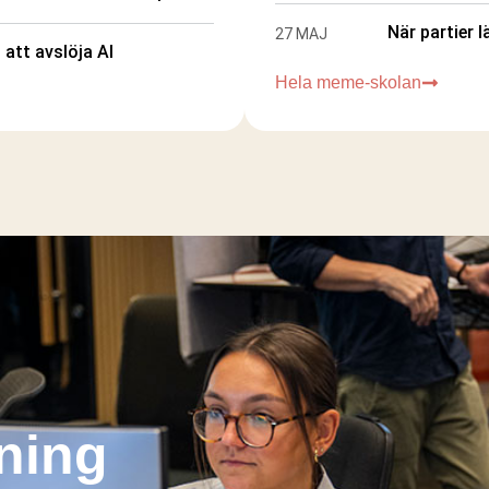
När partier 
27 MAJ
 att avslöja AI
Hela meme-skolan
kning