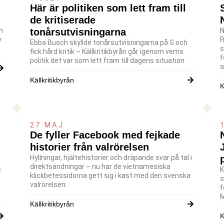
Här är politiken som lett fram till
de kritiserade
n
tonårsutvisningarna
N
v
R
Ebba Busch skyllde tonårsutvisningarna på S och
s
fick hård kritik – Källkritikbyrån går igenom vems
f
politik det var som lett fram till dagens situation.
a
Källkritikbyrån
K
27 MAJ
De fyller Facebook med fejkade
historier från valrörelsen
Hyllningar, hjältehistorier och dräpande svar på tal i
direktsändningar – nu har de vietnamesiska
e
K
klickbetessidorna gett sig i kast med den svenska
s
valrörelsen.
f
M
Källkritikbyrån
K