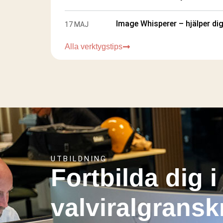
Image Whisperer – hjälper dig
17 MAJ
Alla verktygstips
UTBILDNING
Fortbilda dig i
valviralgrans