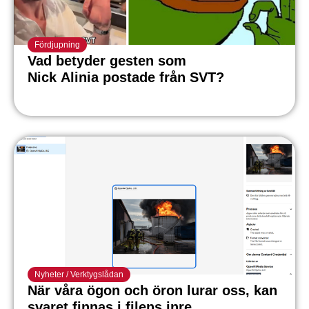
Fördjupning
Vad betyder gesten som
Nick Alinia postade från SVT?
Nyheter
/
Verktygslådan
När våra ögon och öron lurar oss, kan
svaret finnas i filens inre