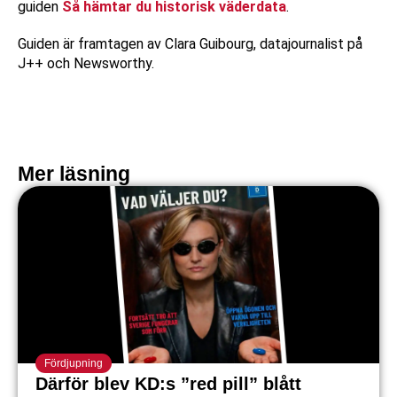
guiden
Så hämtar du historisk väderdata
.
Guiden är framtagen av Clara Guibourg, datajournalist på
J++ och Newsworthy.
Mer läsning
Fördjupning
Därför blev KD:s ”red pill” blått