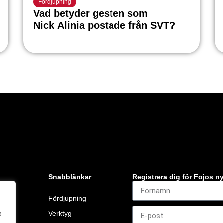
Fördjupning
Vad betyder gesten som
Nick Alinia postade från SVT?
Snabblänkar
Registrera dig för Fojos n
ojo
t
Fördjupning
Verktyg
e