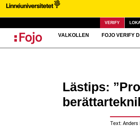
VERIFY
LOKA
VALKOLLEN
FOJO VERIFY 
Lästips: ”P
berättartekni
Text:
Anders