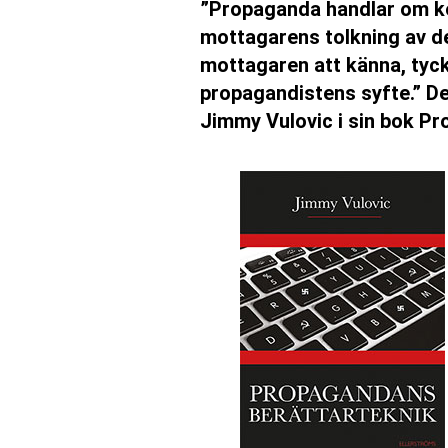
”Propaganda handlar om kon
mottagarens tolkning av de
mottagaren att känna, tyck
propagandistens syfte.” De
Jimmy Vulovic i sin bok Pr