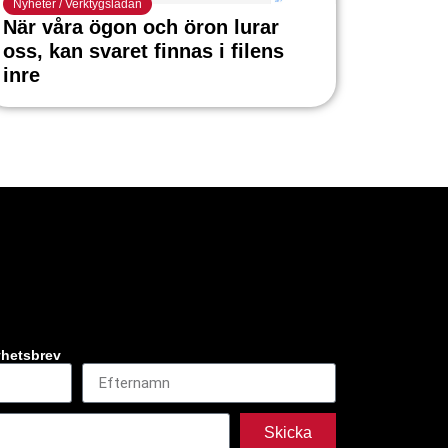
Nyheter
/
Verktygslådan
När våra ögon och öron lurar
oss, kan svaret finnas i filens
inre
yhetsbrev
Skicka