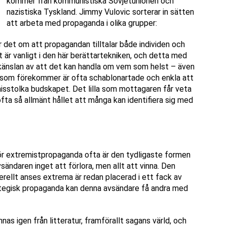
kommer från kommunistiska Sovjetunionen och
nazistiska Tyskland. Jimmy Vulovic sorterar in sätten
att arbeta med propaganda i olika grupper:
r det om att propagandan tilltalar både individen och
är vanligt i den här berättartekniken, och detta med
känslan av att det kan handla om vem som helst – även
r som förekommer är ofta schablonartade och enkla att
misstolka budskapet. Det lilla som mottagaren får veta
ta så allmänt hållet att många kan identifiera sig med
ör extremistpropaganda ofta är den tydligaste formen
vsändaren inget att förlora, men allt att vinna. Den
rellt anses extrema är redan placerad i ett fack av
tegisk propaganda kan denna avsändare få andra med
as igen från litteratur, framförallt sagans värld, och