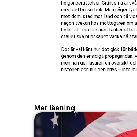
helgonberättelser. Gränserna är svår
med detta i sin bok. Men några tydl
mot dem, stad mot land och så vidar
någon tvekan hos mottagaren om att
heller att mottagaren tänker efter o
stället ska budskapet väcka så sta
Det är väl känt hur det gick för b
genom den ensidiga propagandan. Vul
men han ger läsaren en översikt oc
historien och hur den drivs – inte mi
Mer läsning