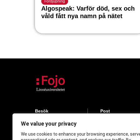
Fördjupning
Algospeak: Varför död, sex och
våld fått nya namn på nätet
Besök
Post
Universitetskajen
Medieinstitutet F
We value your privacy
Pedalstråket 11
Linnéuniversitete
Kalmar
391 82 Kalmar
We use cookies to enhance your browsing experience, serv