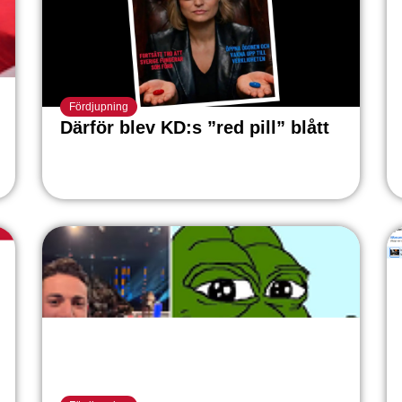
Fördjupning
Därför blev KD:s ”red pill” blått