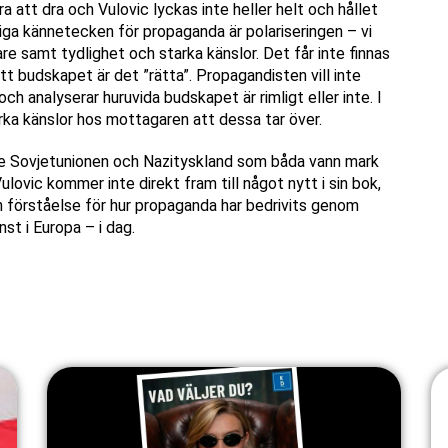
a att dra och Vulovic lyckas inte heller helt och hållet
iga kännetecken för propaganda är polariseringen – vi
e samt tydlighet och starka känslor. Det får inte finnas
 budskapet är det ”rätta”. Propagandisten vill inte
ch analyserar huruvida budskapet är rimligt eller inte. I
rka känslor hos mottagaren att dessa tar över.
åde Sovjetunionen och Nazityskland som båda vann mark
ovic kommer inte direkt fram till något nytt i sin bok,
h förståelse för hur propaganda har bedrivits genom
nst i Europa – i dag.