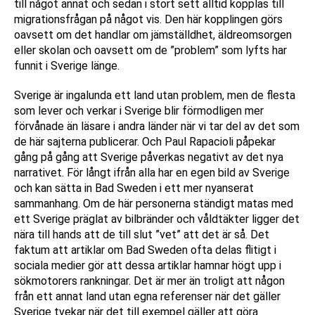
till något annat och sedan i stort sett alltid kopplas till
migrationsfrågan på något vis. Den här kopplingen görs
oavsett om det handlar om jämställdhet, äldreomsorgen
eller skolan och oavsett om de ”problem” som lyfts har
funnit i Sverige länge.
Sverige är ingalunda ett land utan problem, men de flesta
som lever och verkar i Sverige blir förmodligen mer
förvånade än läsare i andra länder när vi tar del av det som
de här sajterna publicerar. Och Paul Rapacioli påpekar
gång på gång att Sverige påverkas negativt av det nya
narrativet. För långt ifrån alla har en egen bild av Sverige
och kan sätta in Bad Sweden i ett mer nyanserat
sammanhang. Om de här personerna ständigt matas med
ett Sverige präglat av bilbränder och våldtäkter ligger det
nära till hands att de till slut ”vet” att det är så. Det
faktum att artiklar om Bad Sweden ofta delas flitigt i
sociala medier gör att dessa artiklar hamnar högt upp i
sökmotorers rankningar. Det är mer än troligt att någon
från ett annat land utan egna referenser när det gäller
Sverige tvekar när det till exempel gäller att göra