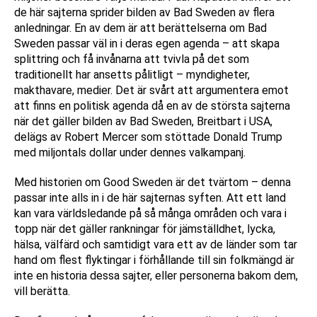
de här sajterna sprider bilden av Bad Sweden av flera
anledningar. En av dem är att berättelserna om Bad
Sweden passar väl in i deras egen agenda – att skapa
splittring och få invånarna att tvivla på det som
traditionellt har ansetts pålitligt – myndigheter,
makthavare, medier. Det är svårt att argumentera emot
att finns en politisk agenda då en av de största sajterna
när det gäller bilden av Bad Sweden, Breitbart i USA,
delägs av Robert Mercer som stöttade Donald Trump
med miljontals dollar under dennes valkampanj.
Med historien om Good Sweden är det tvärtom – denna
passar inte alls in i de här sajternas syften. Att ett land
kan vara världsledande på så många områden och vara i
topp när det gäller rankningar för jämställdhet, lycka,
hälsa, välfärd och samtidigt vara ett av de länder som tar
hand om flest flyktingar i förhållande till sin folkmängd är
inte en historia dessa sajter, eller personerna bakom dem,
vill berätta.