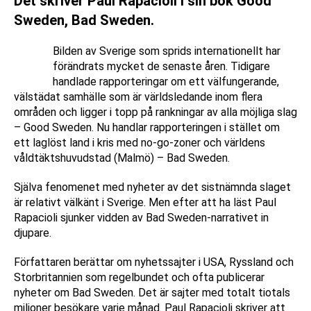
Det skriver Paul Rapacioli i sin bok Good
Sweden, Bad Sweden.
Bilden av Sverige som sprids internationellt har
förändrats mycket de senaste åren. Tidigare
handlade rapporteringar om ett välfungerande,
välstädat samhälle som är världsledande inom flera
områden och ligger i topp på rankningar av alla möjliga slag
– Good Sweden. Nu handlar rapporteringen i stället om
ett laglöst land i kris med no-go-zoner och världens
våldtäktshuvudstad (Malmö) – Bad Sweden.
Själva fenomenet med nyheter av det sistnämnda slaget
är relativt välkänt i Sverige. Men efter att ha läst Paul
Rapacioli sjunker vidden av Bad Sweden-narrativet in
djupare.
Författaren berättar om nyhetssajter i USA, Ryssland och
Storbritannien som regelbundet och ofta publicerar
nyheter om Bad Sweden. Det är sajter med totalt tiotals
miljoner besökare varje månad. Paul Rapacioli skriver att