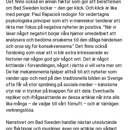
Det finns också en annan faktor som gör att berättelsen
om Bad Sweden lockar – den ger klick. Och klick är lika
med pengar. Paul Rapacioli redogör för vedertagna
psykologiska principer som att vi människor tenderar att
rikta mer fokus på negativa nyheter än positiva. ”När vi
läser något negativt börjar våra hjärnor omedelbart att
analysera och bedöma orsakerna till den dåliga händelsen
och oroa sig för konsekvenserna.” Det finns också
forskning som visar att vi blir extra intresserade av
historier när någon god gör något ont. Det är något
kittlande i förvandlingen, något i detta vi vill veta mer om.
De här mekanismerna hjälper alltså till att nyheter som
vänder upp-och-ned på den traditionella bilden av Sverige
ofta får så stor spridning på sociala medier – känslorna
styr när vi trycker på knappen för att dela. Eventuella
repliker och ifrågasättande av dessa artiklar når inte alls
lika många – de vädjar till vårt förnuft – och är tämligen
verkningslösa.
Narrativet om Bad Sweden handlar nästan uteslutande
om flyktingar och muslimer, även om artiklar om sådant