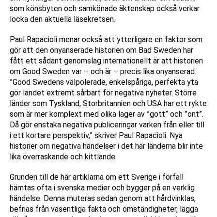
som könsbyten och samkönade äktenskap också verkar
locka den aktuella läsekretsen.
Paul Rapacioli menar också att ytterligare en faktor som
gör att den onyanserade historien om Bad Sweden har
fått ett sådant genomslag internationellt är att historien
om Good Sweden var – och är – precis lika onyanserad.
”Good Swedens välpolerade, enkelspåriga, perfekta yta
gör landet extremt sårbart för negativa nyheter. Större
länder som Tyskland, Storbritannien och USA har ett rykte
som är mer komplext med olika lager av ”gott” och ”ont”.
Då gör enstaka negativa publiceringar varken från eller till
i ett kortare perspektiv,” skriver Paul Rapacioli. Nya
historier om negativa händelser i det här länderna blir inte
lika överraskande och kittlande.
Grunden till de här artiklarna om ett Sverige i förfall
hämtas ofta i svenska medier och bygger på en verklig
händelse. Denna muteras sedan genom att hårdvinklas,
befrias från väsentliga fakta och omständigheter, lägga