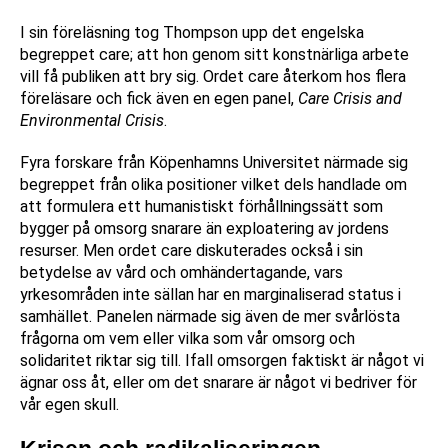
I sin föreläsning tog Thompson upp det engelska
begreppet care; att hon genom sitt konstnärliga arbete
vill få publiken att bry sig. Ordet care återkom hos flera
föreläsare och fick även en egen panel,
Care Crisis and
Environmental Crisis
.
Fyra forskare från Köpenhamns Universitet närmade sig
begreppet från olika positioner vilket dels handlade om
att formulera ett humanistiskt förhållningssätt som
bygger på omsorg snarare än exploatering av jordens
resurser. Men ordet care diskuterades också i sin
betydelse av vård och omhändertagande, vars
yrkesområden inte sällan har en marginaliserad status i
samhället. Panelen närmade sig även de mer svårlösta
frågorna om vem eller vilka som vår omsorg och
solidaritet riktar sig till. Ifall omsorgen faktiskt är något vi
ägnar oss åt, eller om det snarare är något vi bedriver för
vår egen skull.