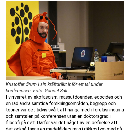
Kristoffer Ørum i sin kräftdräkt inför ett tal under
konferensen. Foto: Gabriel Säll
I virrvarret av ekofascism, massutdöenden, ecocides och
en rad andra samtida forskningsområden, begrepp och
teorier var det tidvis svårt att hänga med i föreläsningarna
och samtalen på konferensen utan en doktorsgrad i
filosofi på cv:t. Därför var det något av en befrielse att
det också fanns en medelålders man i räkkostym med på