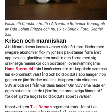
Elisabeth Christine Holth i Adventura Botanica. Koreografi
av Odd Johan Fritzøe och musik av Spunk. Foto: Gabriel
Säll
Krisen och människan
Att klimatkrisens konsekvenser slår hårt mot länder med
svagare ekonomier fick miljontals pakistanier förra året
uppleva, när glaciärvatten smälte och förde med sig
oräkneliga människor och bostäder i översvämningarna.
Hans Sternudd
från Linnéuniversitetet kopplade samman
hur ekonomiskt välstånd och koldioxidutsläpp hänger ihop
genom en jämförelse mellan utsläppen från världens
SUV:ar och det från världens länder. Om SUV:arna hade en
egen nation skulle de i jämförelse med övriga länder stå
för det sjätte högsta koldioxidutsläppet i världen.
Konstvetaren
T. J. Demos
argumenterade för att en