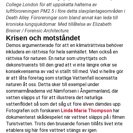
College London för att uppskatta halterna av
luftföroreningen PM2.5 i före detta slavplantageområden i
Death Alley. Föroreningar som bland annat kan leda till
kroniska lungsjukdomar. Med tillåtelse av Elizabeth
Breiner / Forensic Architecture.
Krisen och motståndet
Demos argumenterade för att en klimaträttvisa behöver
inkludera en rättvisa för hela samhället. Men också en
rättvisa för naturen. En natur som utnyttjats och
dekonstruerats till den grad att vi inte längre orkar se
konsekvenserna av vad vi ställt till med. Vad vi hellre gör
är att låta företag som statliga Vattenfall iscensätta
naturen åt oss. Detta sker till exempel under
sommarmånaderna vid Nämforsen i Ångermanland, där
vatten släpps ut för att illustrera det naturliga
vattenflödet så som det såg ut före älven dämdes upp.
Fotografen och forskaren
Linda Maria Thompson
har
dokumenterat skådespelet när vattnet släpps på i filmen
Turistvatten. Trots den brusande forsen tillåts livet inte
etablera sig här före vattnet stängs av igen.