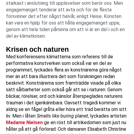
starkast i anslutning till upplevelser som berör oss. Men
engagemanget tenderar att avta och för de flesta
försvinner det efter något halvår, enligt Heise. Konsten
kan vara en hjälp för oss att hålla engagemanget uppe,
genom att hela tiden påminna om att vi är en del i och en
del av klimatkrisen.
Krisen och naturen
Med konferensens klimattema som referens till de
performativa konstverken som också var en del av
programmet, lyckades flera av konstnärerna göra något
mer än att bara illustrera det som forskningen redan
beskrivit. Konstnärerna som framträdde visade på olika
sätt sårbarheter som också går att se i naturen. Genom
blickar, rörelser, ord och känslor återspeglades naturens
trauman i det igenkännbara. Oavsett tragedi kommer vi
aldrig se en fågel gråta eller höra ett träd berätta om sitt
liv. Men i låten
Smells like buring planet
, lyckades artisten
Madame Nielsen
ge en röst till artrikedomen som just nu
håller på att gå förlorad. Och dansaren Elisabeth Christine