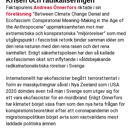
Krisen och radikaliseringen
Faktajourens
Andreas Önnerfors
riktade i sin
föreläsning
”Between Climate Change Denial and
Ecofascism: Conspiratorial Meaning-Making in the Age of
the Anthropocene” uppmärksamheten mot mer
extremistiska och konspiratoriska ”miljörörelser” som med
utgångspunkt i fascistisk retorik binder samman idéer om
den rena naturen med den rena rasen och det rena
samhället. Enligt säkerhetspolisen har den så kallade
ekofascismen ökat sitt inflytande i våldsbejakande
radikalnationalistiska rörelser i Sverige.
Internationellt har ekofascister begått terrorattentat i
form av masskjutningnar såväl i Nya Zeeland som i USA.
2020 dömdes även två män i Sverige som utgav sig för
att vara ekofascister för en mordbrand. Enligt Önnerfors
har klimatet börjat växa fram som den nya heta frågan för
konspirationsteoretiker efter att coronapandemin och
migrationspolitiken börjat avta som västvärldens mest
laddade politiska ämnen.