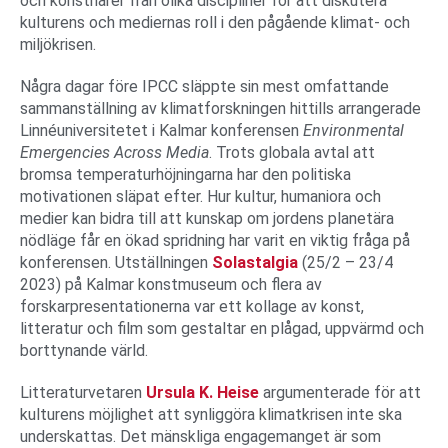
och konstnärer från olika discipliner för att diskutera
kulturens och mediernas roll i den pågående klimat- och
miljökrisen.
Några dagar före IPCC släppte sin mest omfattande
sammanställning av klimatforskningen hittills arrangerade
Linnéuniversitetet i Kalmar konferensen
Environmental
Emergencies Across Media
. Trots globala avtal att
bromsa temperaturhöjningarna har den politiska
motivationen släpat efter. Hur kultur, humaniora och
medier kan bidra till att kunskap om jordens planetära
nödläge får en ökad spridning har varit en viktig fråga på
konferensen. Utställningen
Solastalgia
(25/2 – 23/4
2023) på Kalmar konstmuseum och flera av
forskarpresentationerna var ett kollage av konst,
litteratur och film som gestaltar en plågad, uppvärmd och
borttynande värld.
Litteraturvetaren
Ursula K. Heise
argumenterade för att
kulturens möjlighet att synliggöra klimatkrisen inte ska
underskattas. Det mänskliga engagemanget är som