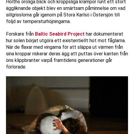
Holths oroliga blick och kroppsliga krämpor runt ett stort
äggliknande objekt blev en smärtsam påminnelse om vad
sillgrisslorna går igenom på Stora Karlsö i Östersjön till
följd av temperaturhöjningarna.
Forskare från
Baltic Seabird Project
har dokumenterat
hur solen börjat utgöra ett existentiellt hot mot fåglarna.
När de flaxar med vingarna för att släppa ut värmen från
sina kroppar riskerar deras ägg att puttas över kanten från
öns klippbranter varpå framtidens generationer går
förlorade.