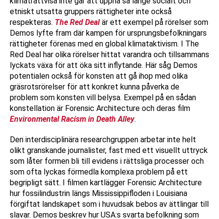
klimaträttvisa inte går att uppnå så länge socialt och
etniskt utsatta gruppers rättigheter inte också
respekteras.
The Red Deal
är ett exempel på rörelser som
Demos lyfte fram där kampen för ursprungsbefolkningars
rättigheter förenas med en global klimataktivism. I The
Red Deal har olika rörelser hittat varandra och tillsammans
lyckats växa för att öka sitt inflytande. Här såg Demos
potentialen också för konsten att gå ihop med olika
gräsrotsrörelser för att konkret kunna påverka de
problem som konsten vill belysa. Exempel på en sådan
konstellation är Forensic Architecture och deras film
Environmental Racism in Death Alley
.
Den interdisciplinära researchgruppen arbetar inte helt
olikt granskande journalister, fast med ett visuellt uttryck
som låter formen bli till evidens i rättsliga processer och
som ofta lyckas förmedla komplexa problem på ett
begripligt sätt. I filmen kartlägger Forensic Architecture
hur fossilindustrin längs Mississippifloden i Louisiana
förgiftat landskapet som i huvudsak bebos av ättlingar till
slavar. Demos beskrev hur USA:s svarta befolkning som