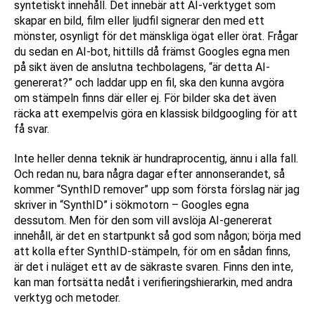
syntetiskt innehåll. Det innebär att AI-verktyget som
skapar en bild, film eller ljudfil signerar den med ett
mönster, osynligt för det mänskliga ögat eller örat. Frågar
du sedan en AI-bot, hittills då främst Googles egna men
på sikt även de anslutna techbolagens, “är detta AI-
genererat?” och laddar upp en fil, ska den kunna avgöra
om stämpeln finns där eller ej. För bilder ska det även
räcka att exempelvis göra en klassisk bildgoogling för att
få svar.
Inte heller denna teknik är hundraprocentig, ännu i alla fall.
Och redan nu, bara några dagar efter annonserandet, så
kommer “SynthID remover” upp som första förslag när jag
skriver in “SynthID” i sökmotorn – Googles egna
dessutom. Men för den som vill avslöja AI-genererat
innehåll, är det en startpunkt så god som någon; börja med
att kolla efter SynthID-stämpeln, för om en sådan finns,
är det i nuläget ett av de säkraste svaren. Finns den inte,
kan man fortsätta nedåt i verifieringshierarkin, med andra
verktyg och metoder.