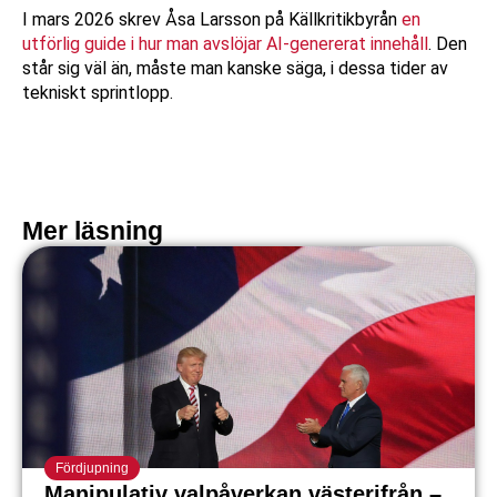
I mars 2026 skrev Åsa Larsson på Källkritikbyrån
en
utförlig guide i hur man avslöjar AI-genererat innehåll
. Den
står sig väl än, måste man kanske säga, i dessa tider av
tekniskt sprintlopp.
Mer läsning
Fördjupning
Manipulativ valpåverkan västerifrån –