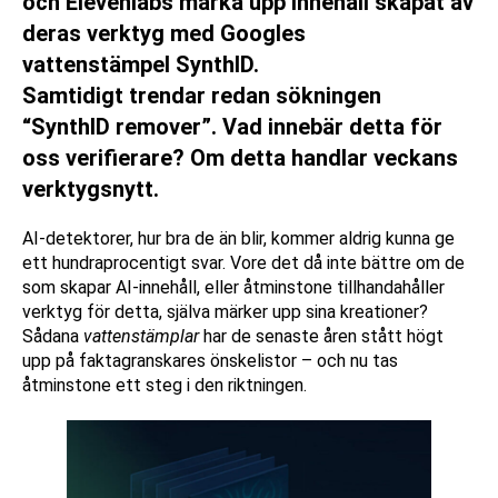
och Elevenlabs märka upp innehåll skapat av
deras verktyg med Googles
vattenstämpel SynthID.
Samtidigt trendar redan sökningen
“SynthID remover”. Vad innebär detta för
oss verifierare? Om detta handlar veckans
verktygsnytt.
AI-detektorer, hur bra de än blir, kommer aldrig kunna ge
ett hundraprocentigt svar. Vore det då inte bättre om de
som skapar AI-innehåll, eller åtminstone tillhandahåller
verktyg för detta, själva märker upp sina kreationer?
Sådana
vattenstämplar
har de senaste åren stått högt
upp på faktagranskares önskelistor – och nu tas
åtminstone ett steg i den riktningen.