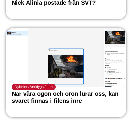
Nick Alinia postade från SVT?
Nyheter
/
Verktygslådan
När våra ögon och öron lurar oss, kan
svaret finnas i filens inre