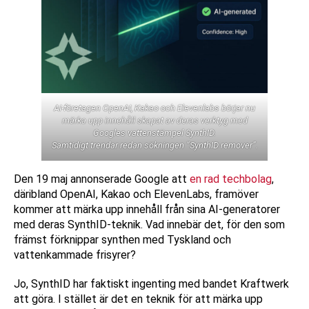
AI-företagen OpenAI, Kakao och Elevenlabs börjar nu
märka upp innehåll skapat av deras verktyg med
Googles vattenstämpel SynthID.
Samtidigt trendar redan sökningen “SynthID remover”.
Den 19 maj annonserade Google att
en rad techbolag
,
däribland OpenAI, Kakao och ElevenLabs, framöver
kommer att märka upp innehåll från sina AI-generatorer
med deras SynthID-teknik. Vad innebär det, för den som
främst förknippar synthen med Tyskland och
vattenkammade frisyrer?
Jo, SynthID har faktiskt ingenting med bandet Kraftwerk
att göra. I stället är det en teknik för att märka upp