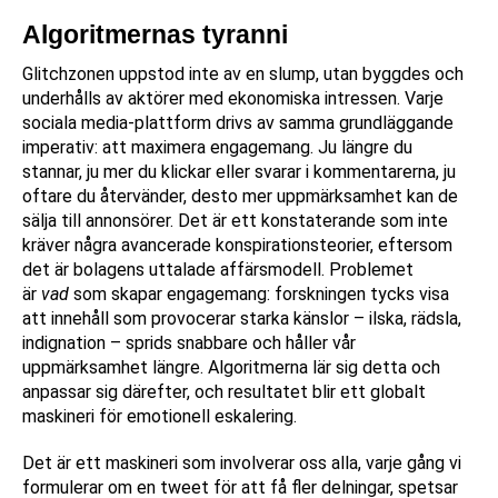
Algoritmernas tyranni
Glitchzonen uppstod inte av en slump, utan byggdes och
underhålls av aktörer med ekonomiska intressen. Varje
sociala media-plattform drivs av samma grundläggande
imperativ: att maximera engagemang. Ju längre du
stannar, ju mer du klickar eller svarar i kommentarerna, ju
oftare du återvänder, desto mer uppmärksamhet kan de
sälja till annonsörer. Det är ett konstaterande som inte
kräver några avancerade konspirationsteorier, eftersom
det är bolagens uttalade affärsmodell. Problemet
är
vad
som skapar engagemang: forskningen tycks visa
att innehåll som provocerar starka känslor – ilska, rädsla,
indignation – sprids snabbare och håller vår
uppmärksamhet längre. Algoritmerna lär sig detta och
anpassar sig därefter, och resultatet blir ett globalt
maskineri för emotionell eskalering.
Det är ett maskineri som involverar oss alla, varje gång vi
formulerar om en tweet för att få fler delningar, spetsar