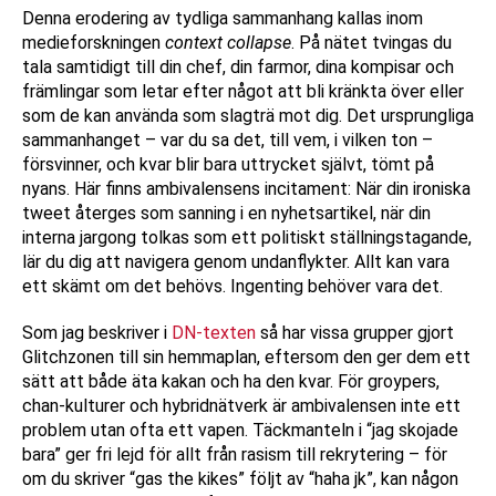
Denna erodering av tydliga sammanhang kallas inom
medieforskningen
context collapse
. På nätet tvingas du
tala samtidigt till din chef, din farmor, dina kompisar och
främlingar som letar efter något att bli kränkta över eller
som de kan använda som slagträ mot dig. Det ursprungliga
sammanhanget – var du sa det, till vem, i vilken ton –
försvinner, och kvar blir bara uttrycket självt, tömt på
nyans. Här finns ambivalensens incitament: När din ironiska
tweet återges som sanning i en nyhetsartikel, när din
interna jargong tolkas som ett politiskt ställningstagande,
lär du dig att navigera genom undanflykter. Allt kan vara
ett skämt om det behövs. Ingenting behöver vara det.
Som jag beskriver i
DN-texten
så har vissa grupper gjort
Glitchzonen till sin hemmaplan, eftersom den ger dem ett
sätt att både äta kakan och ha den kvar. För groypers,
chan-kulturer och hybridnätverk är ambivalensen inte ett
problem utan ofta ett vapen. Täckmanteln i “jag skojade
bara” ger fri lejd för allt från rasism till rekrytering – för
om du skriver “gas the kikes” följt av “haha jk”, kan någon