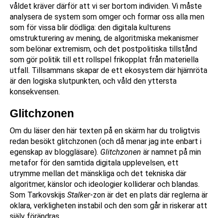
våldet kräver därför att vi ser bortom individen. Vi måste
analysera de system som omger och formar oss alla men
som för vissa blir dödliga: den digitala kulturens
omstrukturering av mening, de algoritmiska mekanismer
som belönar extremism, och det postpolitiska tillstånd
som gör politik till ett rollspel frikopplat från materiella
utfall. Tillsammans skapar de ett ekosystem där hjärnröta
är den logiska slutpunkten, och våld den yttersta
konsekvensen.
Glitchzonen
Om du läser den här texten på en skärm har du troligtvis
redan besökt glitchzonen (och då menar jag inte enbart i
egenskap av bloggläsare).
Glitchzonen
är namnet på min
metafor för den samtida digitala upplevelsen, ett
utrymme mellan det mänskliga och det tekniska där
algoritmer, känslor och ideologier kolliderar och blandas.
Som Tarkovskijs
Stalker
-zon är det en plats där reglerna är
oklara, verkligheten instabil och den som går in riskerar att
själv förändras.