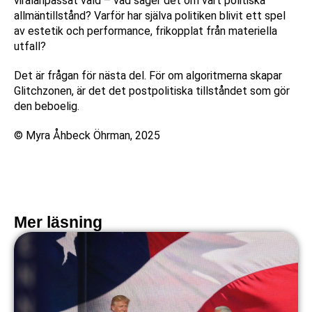
viralanpassat våld – vad säger det om vårt politiska
allmäntillstånd? Varför har själva politiken blivit ett spel
av estetik och performance, frikopplat från materiella
utfall?
Det är frågan för nästa del. För om algoritmerna skapar
Glitchzonen, är det det postpolitiska tillståndet som gör
den beboelig.
© Myra Åhbeck Öhrman, 2025
Mer läsning