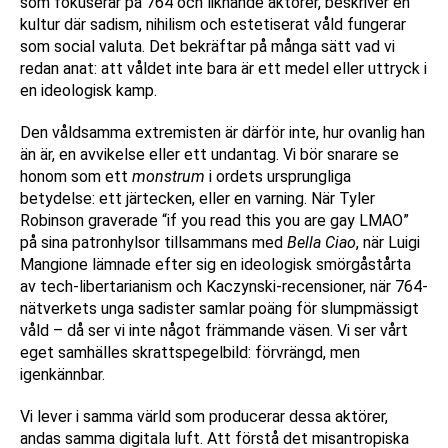
som fokuserar på 764 och liknande aktörer, beskriver en
kultur där sadism, nihilism och estetiserat våld fungerar
som social valuta. Det bekräftar på många sätt vad vi
redan anat: att våldet inte bara är ett medel eller uttryck i
en ideologisk kamp.
Den våldsamma extremisten är därför inte, hur ovanlig han
än är, en avvikelse eller ett undantag. Vi bör snarare se
honom som ett
monstrum
i ordets ursprungliga
betydelse: ett järtecken, eller en varning. När Tyler
Robinson graverade “if you read this you are gay LMAO”
på sina patronhylsor tillsammans med
Bella Ciao
, när Luigi
Mangione lämnade efter sig en ideologisk smörgåstårta
av tech-libertarianism och Kaczynski-recensioner, när 764-
nätverkets unga sadister samlar poäng för slumpmässigt
våld – då ser vi inte något främmande väsen. Vi ser vårt
eget samhälles skrattspegelbild: förvrängd, men
igenkännbar.
Vi lever i samma värld som producerar dessa aktörer,
andas samma digitala luft. Att förstå det misantropiska