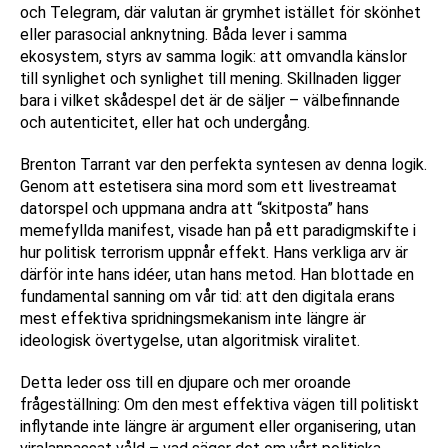
och Telegram, där valutan är grymhet istället för skönhet
eller parasocial anknytning. Båda lever i samma
ekosystem, styrs av samma logik: att omvandla känslor
till synlighet och synlighet till mening. Skillnaden ligger
bara i vilket skådespel det är de säljer – välbefinnande
och autenticitet, eller hat och undergång.
Brenton Tarrant var den perfekta syntesen av denna logik.
Genom att estetisera sina mord som ett livestreamat
datorspel och uppmana andra att “skitposta” hans
memefyllda manifest, visade han på ett paradigmskifte i
hur politisk terrorism uppnår effekt. Hans verkliga arv är
därför inte hans idéer, utan hans metod. Han blottade en
fundamental sanning om vår tid: att den digitala erans
mest effektiva spridningsmekanism inte längre är
ideologisk övertygelse, utan algoritmisk viralitet.
Detta leder oss till en djupare och mer oroande
frågeställning: Om den mest effektiva vägen till politiskt
inflytande inte längre är argument eller organisering, utan