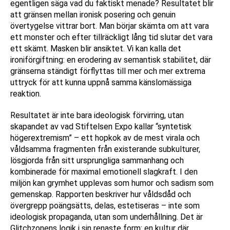
egentligen säga vad du faktiskt menade? Resultatet blir
att gränsen mellan ironisk posering och genuin
övertygelse vittrar bort. Man börjar skämta om att vara
ett monster och efter tillräckligt lång tid slutar det vara
ett skämt. Masken blir ansiktet. Vi kan kalla det
ironiförgiftning: en erodering av semantisk stabilitet, där
gränserna ständigt förflyttas till mer och mer extrema
uttryck för att kunna uppnå samma känslomässiga
reaktion.
Resultatet är inte bara ideologisk förvirring, utan
skapandet av vad Stiftelsen Expo kallar “syntetisk
högerextremism” – ett hopkok av de mest virala och
våldsamma fragmenten från existerande subkulturer,
lösgjorda från sitt ursprungliga sammanhang och
kombinerade för maximal emotionell slagkraft. I den
miljön kan grymhet upplevas som humor och sadism som
gemenskap. Rapporten beskriver hur våldsdåd och
övergrepp poängsätts, delas, estetiseras – inte som
ideologisk propaganda, utan som underhållning. Det är
Glitchzonens logik i sin renaste form: en kultur där