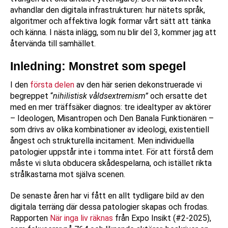
avhandlar den digitala infrastrukturen: hur nätets språk,
algoritmer och affektiva logik formar vårt sätt att tänka
och känna. I nästa inlägg, som nu blir del 3, kommer jag att
återvända till samhället.
Inledning: Monstret som spegel
I den
första delen
av den här serien dekonstruerade vi
begreppet “
nihilistisk våldsextremism”
och ersatte det
med en mer träffsäker diagnos: tre idealtyper av aktörer
– Ideologen, Misantropen och Den Banala Funktionären –
som drivs av olika kombinationer av ideologi, existentiell
ångest och strukturella incitament. Men individuella
patologier uppstår inte i tomma intet. För att förstå dem
måste vi sluta obducera skådespelarna, och istället rikta
strålkastarna mot själva scenen.
De senaste åren har vi fått en allt tydligare bild av den
digitala terräng där dessa patologier skapas och frodas.
Rapporten
När inga liv räknas
från Expo Insikt (#2-2025),