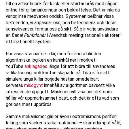
till en artikelrubrik för klick eller startar bråk med någon
online för gillamarkeringar och bekräftelse. Det är inlärda
vanor, inte medveten ondska. Systemen belönar vissa
beteenden, vi anpassar oss, och beteendena och deras
konsekvenser formar oss på sikt. Så blir varje användare
en
Banal Funktionär
i Arendtsk mening: rationella aktörer i
ett irrationellt system.
För vissa stannar det där, men för andra blir den
algoritmiska logiken en kaninhål ner i mörkret.
YouTube
anklagades
länge för att bidra till användares
radikalisering, och konton skapade på Tiktok för att
simulera unga killar började nästan omedelbart
serveras
misogynt
innehåll av algoritmen oavsett vilka
intressen de uppgett. Maskinen vill visa oss det som
håller vår uppmärksamhet bäst, och det är ofta vad som
gör oss mest upprörda.
Samma mekanismer gäller även i extremismens periferi.
Inlägg som väcker starka reaktioner – skärmdumpat våld,