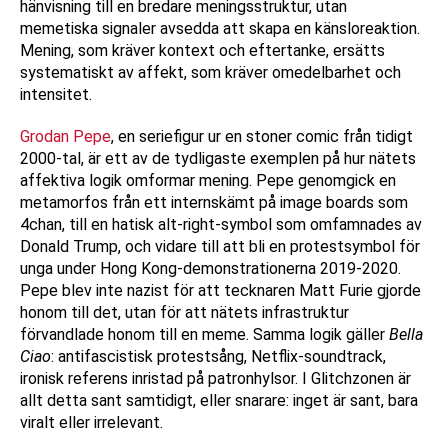
hänvisning till en bredare meningsstruktur, utan
memetiska signaler avsedda att skapa en känsloreaktion.
Mening, som kräver kontext och eftertanke, ersätts
systematiskt av affekt, som kräver omedelbarhet och
intensitet.
Grodan Pepe
, en seriefigur ur en stoner comic från tidigt
2000-tal, är ett av de tydligaste exemplen på hur nätets
affektiva logik omformar mening. Pepe genomgick en
metamorfos från ett internskämt på image boards som
4chan, till en hatisk alt-right-symbol som omfamnades av
Donald Trump, och vidare till att bli en protestsymbol för
unga under Hong Kong-demonstrationerna 2019-2020.
Pepe blev inte nazist för att tecknaren Matt Furie gjorde
honom till det, utan för att nätets infrastruktur
förvandlade honom till en meme. Samma logik gäller
Bella
Ciao
: antifascistisk protestsång, Netflix-soundtrack,
ironisk referens inristad på patronhylsor. I Glitchzonen är
allt detta sant samtidigt, eller snarare: inget är sant, bara
viralt eller irrelevant.