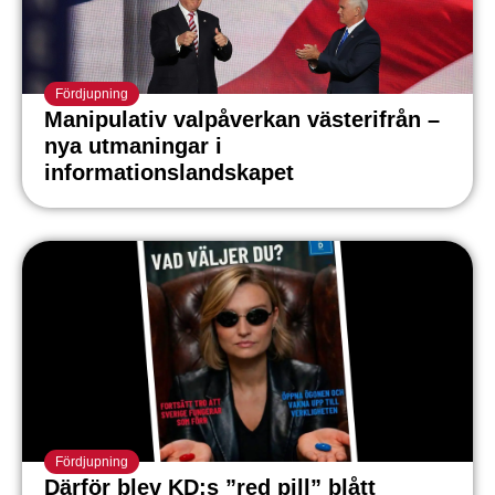
Fördjupning
Manipulativ valpåverkan västerifrån –
nya utmaningar i
informationslandskapet
Fördjupning
Därför blev KD:s ”red pill” blått