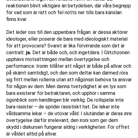
reaktionen blivit viktigare än betydelsen, där våra begrepp
för vad som är rätt och fel nötts ner tills bara känslan
finns kvar.
Det leder oss till den uppenbara frågan: är dessa aktörer
ideologer, eller poserar de bara med ideologiskt material
för att provocera? Svaret är lika förvirrande som det är
centralt:
ja.
Det är både och, och ingetdera. I Glitchzonen
upphävs motsättningen mellan övertygelse och
performance. Ironin tillåter att något är både på allvar och
på skämt samtidigt, och den som deltar kan därmed röra
sig fritt mellan rollerna utan att någonsin behöva ta ansvar
för någon av dem. Men denna tvetydighet är en lyx som
bara existerar för betraktaren, och upphör i samma
ögonblick som handlingen blir verklig. De rollspelar inte
bara rasister – de sprider rasistiskt hat. De leker inte
våldsamma lekar – de utövar våld. I slutändan är deras inre
övertygelse därför irrelevant; den ironi som ger dem
skydd i diskursen fungerar aldrig i verkligheten. För offret
är våldet alltid på allvar.