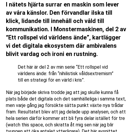
I nätets hjärta surrar en maskin som lever
av våra känslor. Den förvandlar ilska till
klick, lidande till innehåll och våld till
kommunikation. I Monstermaskinen, del 2 av
“Ett rollspel vid världens ände”, kartlägger
vi det digitala ekosystem där ambivalens
blivit vardag och ironi en rustning.
Det här är del 2 av min serie “Ett rollspel vid
världens ände: från “nihilistisk våldsextremism”
till en strategi för en värld i kris”.
När jag började skriva trodde jag att jag skulle kunna få
plats både det digitala och det samhälleliga i samma text,
men varje gång jag försökte sätta punkt växte nya trådar
fram. Resultatet blev att jag delade upp analysen, och att
hela serien därför kommer att bli fyra delar istället för tre
(watch this space, och skratta åt mig sen när jag blir
tvungen att öka antalet ytterligare). Det här avsnittet