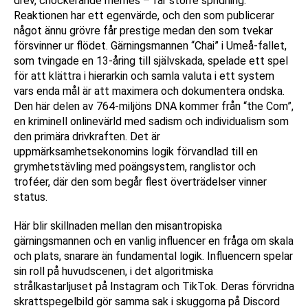
drev, chockerande memes – får större spridning.
Reaktionen har ett egenvärde, och den som publicerar
något ännu grövre får prestige medan den som tvekar
försvinner ur flödet. Gärningsmannen “Chai” i Umeå-fallet,
som tvingade en 13-åring till självskada, spelade ett spel
för att klättra i hierarkin och samla valuta i ett system
vars enda mål är att maximera och dokumentera ondska.
Den här delen av 764-miljöns DNA kommer från “the Com”,
en kriminell onlinevärld med sadism och individualism som
den primära drivkraften. Det är
uppmärksamhetsekonomins logik förvandlad till en
grymhetstävling med poängsystem, ranglistor och
troféer, där den som begår flest överträdelser vinner
status.
Här blir skillnaden mellan den misantropiska
gärningsmannen och en vanlig influencer en fråga om skala
och plats, snarare än fundamental logik. Influencern spelar
sin roll på huvudscenen, i det algoritmiska
strålkastarljuset på Instagram och TikTok. Deras förvridna
skrattspegelbild gör samma sak i skuggorna på Discord