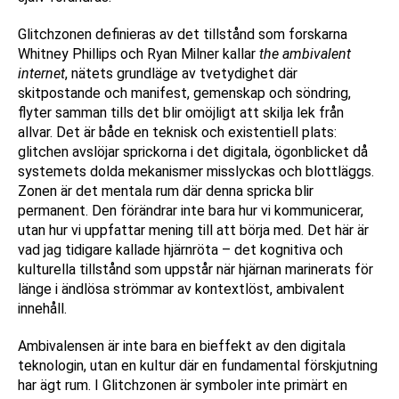
Glitchzonen definieras av det tillstånd som forskarna
Whitney Phillips och Ryan Milner kallar
the ambivalent
internet
, nätets grundläge av tvetydighet där
skitpostande och manifest, gemenskap och söndring,
flyter samman tills det blir omöjligt att skilja lek från
allvar. Det är både en teknisk och existentiell plats:
glitchen avslöjar sprickorna i det digitala, ögonblicket då
systemets dolda mekanismer misslyckas och blottläggs.
Zonen är det mentala rum där denna spricka blir
permanent. Den förändrar inte bara hur vi kommunicerar,
utan hur vi uppfattar mening till att börja med. Det här är
vad jag tidigare kallade hjärnröta – det kognitiva och
kulturella tillstånd som uppstår när hjärnan marinerats för
länge i ändlösa strömmar av kontextlöst, ambivalent
innehåll.
Ambivalensen är inte bara en bieffekt av den digitala
teknologin, utan en kultur där en fundamental förskjutning
har ägt rum. I Glitchzonen är symboler inte primärt en