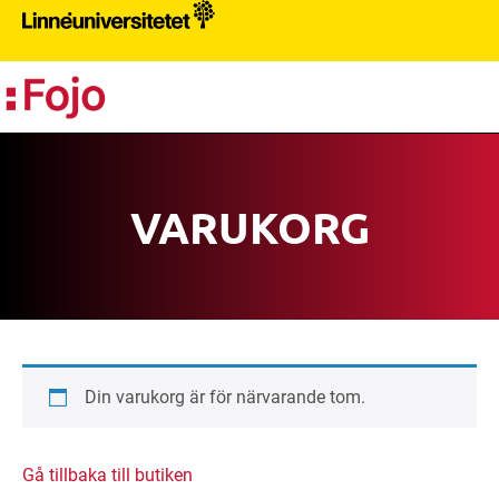
PR
VARUKORG
Din varukorg är för närvarande tom.
Gå tillbaka till butiken