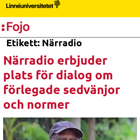
PR
Etikett:
Närradio
Närradio erbjuder
plats för dialog om
förlegade sedvänjor
och normer