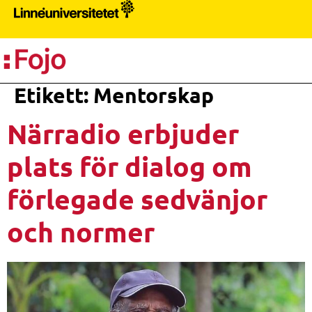
PR
Etikett:
Mentorskap
Närradio erbjuder
plats för dialog om
förlegade sedvänjor
och normer