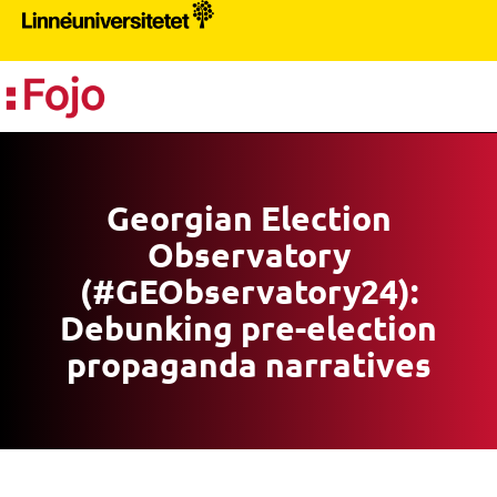
PR
Georgian Election
Observatory
(#GEObservatory24):
Debunking pre-election
propaganda narratives