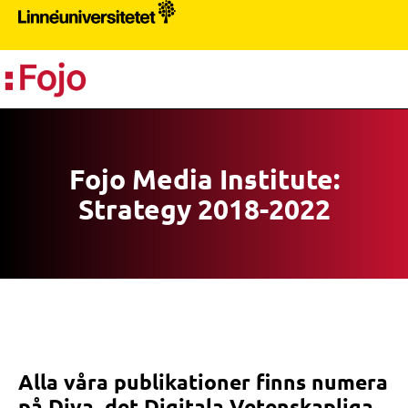
PR
Fojo Media Institute:
Strategy 2018-2022
Alla våra publikationer finns numera
på Diva, det Digitala Vetenskapliga