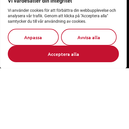
Vi värdesätter din integritet
Pedalstråket 11
Kalmar
Vi använder cookies för att förbättra din webbupplevelse och
analysera vår trafik. Genom att klicka på "Acceptera alla"
samtycker du till vår användning av cookies.
Helio
Slottsbacken 8
Stockholm
Anpassa
Avvisa alla
Post
Medieinstitutet Fojo
Acceptera alla
Linnéuniversitetet
391 82 Kalmar
Medieinstitutet Fojo
Slottsbacken 8
111 30 Stockholm
Snabblänkar
Jobb
Personal