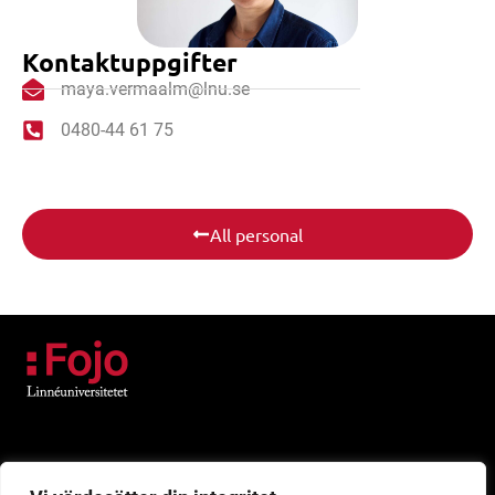
Kontaktuppgifter
maya.vermaalm@lnu.se
0480-44 61 75
All personal
Besök
Universitetskajen