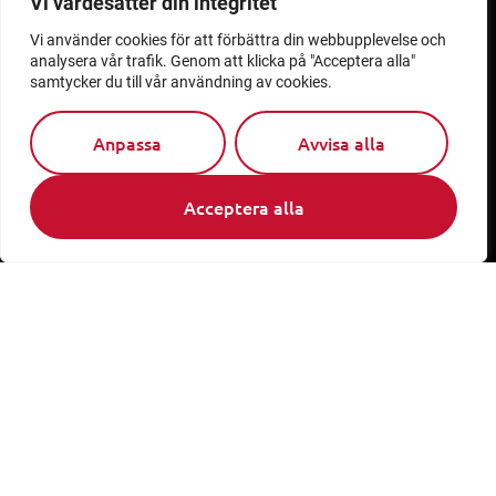
Vi värdesätter din integritet
Pedalstråket 11
Kalmar
Vi använder cookies för att förbättra din webbupplevelse och
analysera vår trafik. Genom att klicka på "Acceptera alla"
samtycker du till vår användning av cookies.
Helio
Slottsbacken 8
Stockholm
Anpassa
Avvisa alla
Post
Medieinstitutet Fojo
Acceptera alla
Linnéuniversitetet
391 82 Kalmar
Medieinstitutet Fojo
Slottsbacken 8
111 30 Stockholm
Snabblänkar
Jobb
Personal