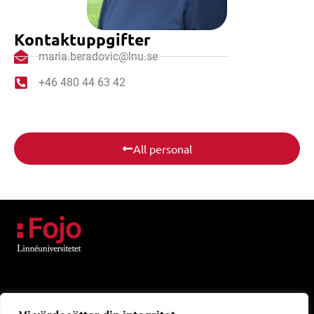
Kontaktuppgifter
maria.beradovic@lnu.se
+46 480 44 63 42
All personal
Besök
Universitetskajen