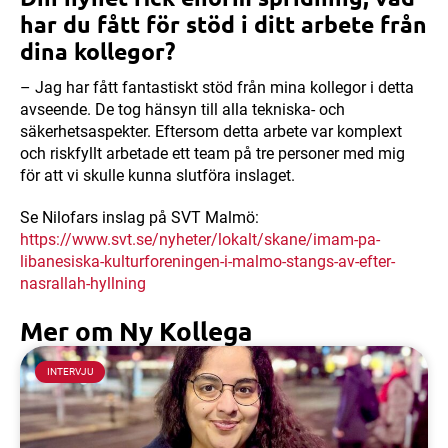
har du fått för stöd i ditt arbete från
dina kollegor?
– Jag har fått fantastiskt stöd från mina kollegor i detta
avseende. De tog hänsyn till alla tekniska- och
säkerhetsaspekter. Eftersom detta arbete var komplext
och riskfyllt arbetade ett team på tre personer med mig
för att vi skulle kunna slutföra inslaget.
Se Nilofars inslag på SVT Malmö:
https://www.svt.se/nyheter/lokalt/skane/imam-pa-
libanesiska-kulturforeningen-i-malmo-stangs-av-efter-
nasrallah-hyllning
Mer om Ny Kollega
INTERVJU