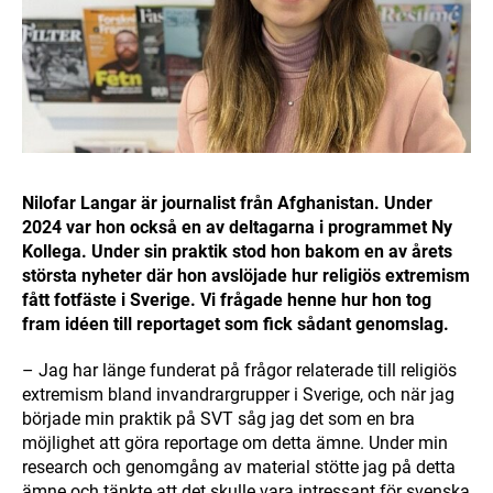
Nilofar Langar är journalist från Afghanistan. Under
2024 var hon också en av deltagarna i programmet Ny
Kollega. Under sin praktik stod hon bakom en av årets
största nyheter där hon avslöjade hur religiös extremism
fått fotfäste i Sverige. Vi frågade henne hur hon tog
fram idéen till reportaget som fick sådant genomslag.
– Jag har länge funderat på frågor relaterade till religiös
extremism bland invandrargrupper i Sverige, och när jag
började min praktik på SVT såg jag det som en bra
möjlighet att göra reportage om detta ämne. Under min
research och genomgång av material stötte jag på detta
ämne och tänkte att det skulle vara intressant för svenska