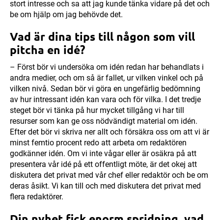
stort intresse och sa att jag kunde tänka vidare på det och
be om hjälp om jag behövde det.
Vad är dina tips till någon som vill
pitcha en idé?
– Först bör vi undersöka om idén redan har behandlats i
andra medier, och om så är fallet, ur vilken vinkel och på
vilken nivå. Sedan bör vi göra en ungefärlig bedömning
av hur intressant idén kan vara och för vilka. I det tredje
steget bör vi tänka på hur mycket tillgång vi har till
resurser som kan ge oss nödvändigt material om idén.
Efter det bör vi skriva ner allt och försäkra oss om att vi är
minst femtio procent redo att arbeta om redaktören
godkänner idén. Om vi inte vågar eller är osäkra på att
presentera vår idé på ett offentligt möte, är det okej att
diskutera det privat med vår chef eller redaktör och be om
deras åsikt. Vi kan till och med diskutera det privat med
flera redaktörer.
Din nyhet fick enorm spridning, vad