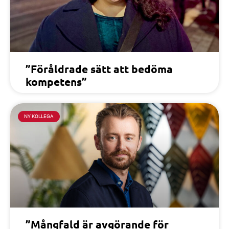
”Föråldrade sätt att bedöma
kompetens”
NY KOLLEGA
”Mångfald är avgörande för