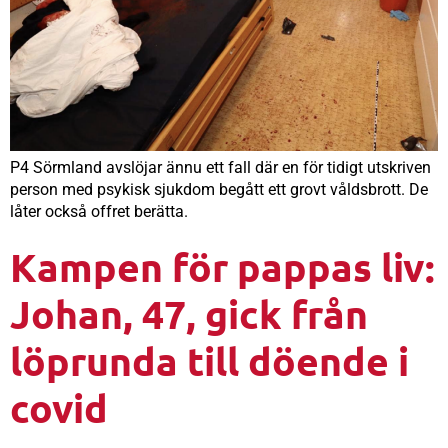
P4 Sörmland avslöjar ännu ett fall där en för tidigt utskriven
person med psykisk sjukdom begått ett grovt våldsbrott. De
låter också offret berätta.
Kampen för pappas liv:
Johan, 47, gick från
löprunda till döende i
covid