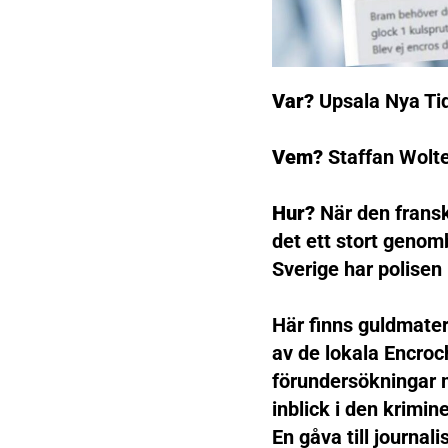
Var?
Upsala Nya Ti
Vem?
Staffan Wolt
Hur?
När den fransk
det ett stort genomb
Sverige har polisen 
Här finns guldmater
av de lokala Encroc
förundersökningar 
inblick i den krimin
En gåva till journal