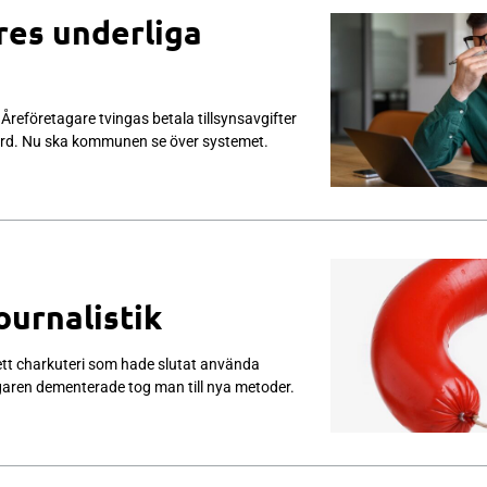
res underliga
reföretagare tvingas betala tillsynsavgifter
utförd. Nu ska kommunen se över systemet.
urnalistik
ett charkuteri som hade slutat använda
ägaren dementerade tog man till nya metoder.