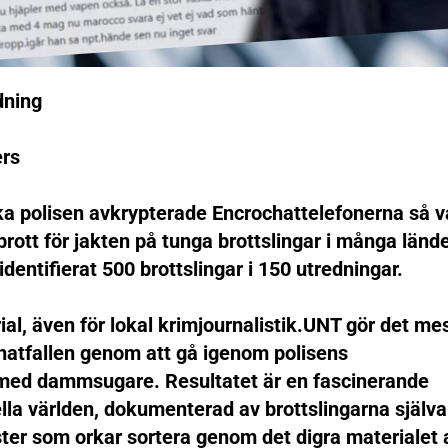
dning
ers
a polisen avkrypterade Encrochattelefonerna så v
rott för jakten på tunga brottslingar i många länder
identifierat 500 brottslingar i 150 utredningar.
ial, även för lokal krimjournalistik.UNT gör det me
hatfallen genom att gå igenom polisens
med dammsugare. Resultatet är en fascinerande
ella världen, dokumenterad av brottslingarna själva
ister som orkar sortera genom det digra materialet 