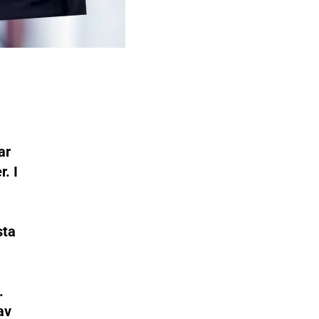
ar
. I
sta
.
av