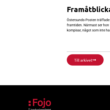
Framåtblic
Östersunds-Posten träffade 
framtiden. Närmast ser hon 
kompisar, något som inte har 
Till arkivet