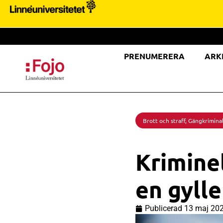
PRENUMERERA
ARK
Brott och straff
,
Gängkriminal
Krimine
en gyll
Publicerad
13 maj 20