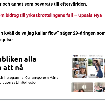
mer och annat som bevarats till eftervärlden.
m bidrog till yrkesbrottslingens fall – Upsala Nya
n kväll de va jag kallar flow” säger 29-åringen so
ängelse
bliken alla
 att nå
och Instagram har Correnreportern Märta
 grupper av Linköpingsbor.