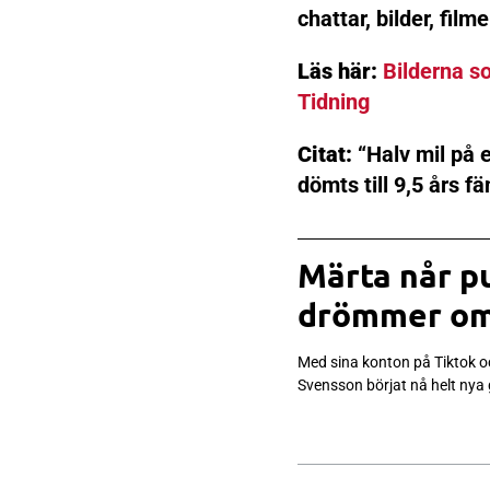
chattar, bilder, fil
Läs här:
Bilderna so
Tidning
Citat:
“Halv mil på e
dömts till 9,5 års f
Märta når pu
drömmer om
Med sina konton på Tiktok 
Svensson börjat nå helt nya