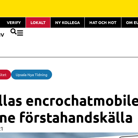
VERIFY
LOKALT
NY KOLLEGA
HAT OCH HOT
OM E
IV
itet
Upsala Nya Tidning
llas encrochatmobil
ene förstahandskälla
21