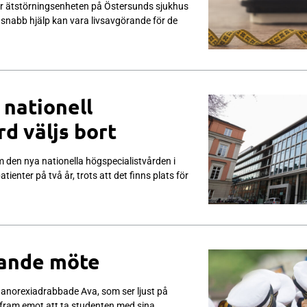
r ätstörningsenheten på Östersunds sjukhus
snabb hjälp kan vara livsavgörande för de
 nationell
rd väljs bort
 den nya nationella högspecialistvården i
ienter på två år, trots att det finns plats för
kande möte
anorexiadrabbade Ava, som ser ljust på
fram emot att ta studenten med sina