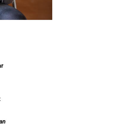
ar
t
kan