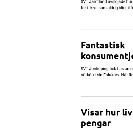
SVT Jämtland avslöjade hur Å
för tillsyn som aldrig blir 
Fantastisk
konsumentjo
SVT Jönköping fick tips om 
nötkött i sin Falukorv. När 
Visar hur li
pengar