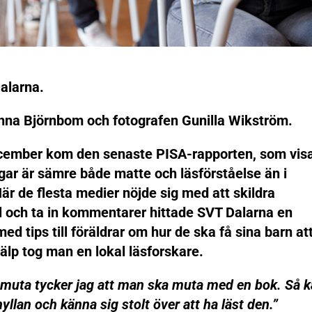
alarna.
nna Björnbom och fotografen Gunilla Wikström.
ecember kom den senaste PISA-rapporten, som vis
gar är sämre både matte och läsförståelse än i
När de flesta medier nöjde sig med att skildra
l och ta in kommentarer hittade SVT Dalarna en
med tips till föräldrar om hur de ska få sina barn at
hjälp tog man en lokal läsforskare.
muta tycker jag att man ska muta med en bok. Så 
llan och känna sig stolt över att ha läst den.”