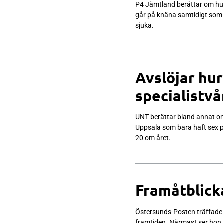
P4 Jämtland berättar om hu
går på knäna samtidigt som 
sjuka.
Avslöjar hur
specialistvå
UNT berättar bland annat om
Uppsala som bara haft sex pat
20 om året.
Framåtblic
Östersunds-Posten träffade 
framtiden. Närmast ser hon 