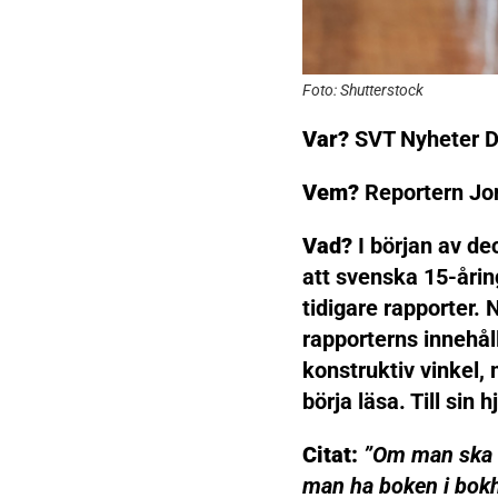
Foto: Shutterstock
Var?
SVT Nyheter D
Vem?
Reportern Jo
Vad?
I början av d
att svenska 15-årin
tidigare rapporter. 
rapporterns innehål
konstruktiv vinkel, 
börja läsa. Till sin 
Citat:
”Om man ska 
man ha boken i bokhy