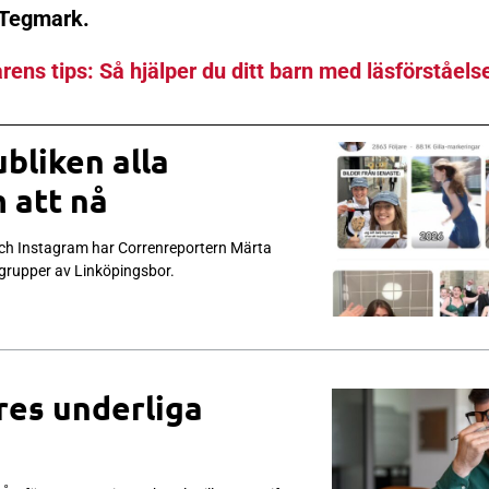
 Tegmark.
rens tips: Så hjälper du ditt barn med läsförståels
bliken alla
 att nå
och Instagram har Correnreportern Märta
 grupper av Linköpingsbor.
res underliga