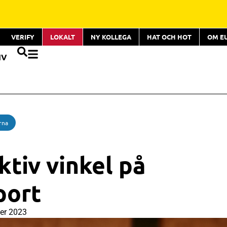
VERIFY
LOKALT
NY KOLLEGA
HAT OCH HOT
OM E
IV
rna
ktiv vinkel på
port
er 2023