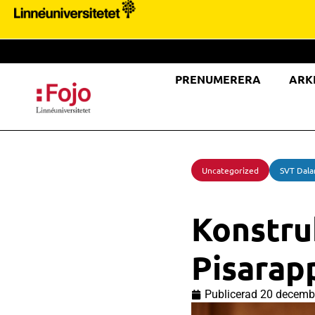
PRENUMERERA
ARK
Uncategorized
SVT Dala
Konstru
Pisarap
Publicerad
20 decemb