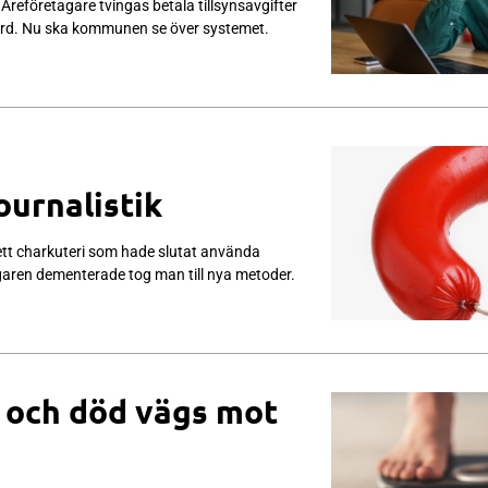
reföretagare tvingas betala tillsynsavgifter
utförd. Nu ska kommunen se över systemet.
urnalistik
ett charkuteri som hade slutat använda
ägaren dementerade tog man till nya metoder.
v och död vägs mot