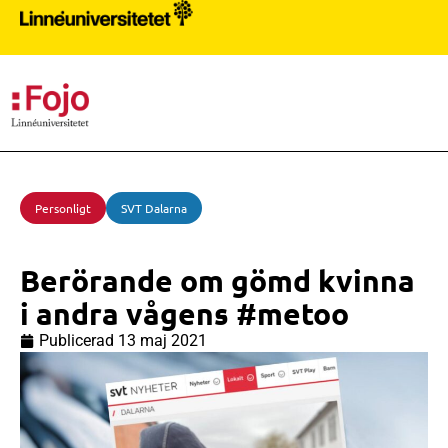
PR
Personligt
SVT Dalarna
Berörande om gömd kvinna
i andra vågens #metoo
Publicerad
13 maj 2021