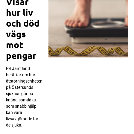
Visar
hur liv
och död
vägs
mot
pengar
P4 Jämtland
berättar om hur
ätstörningsenheten
på Östersunds
sjukhus går på
knäna samtidigt
som snabb hjälp
kan vara
livsavgörande för
de sjuka.