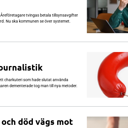
reföretagare tvingas betala tillsynsavgifter
utförd. Nu ska kommunen se över systemet.
urnalistik
ett charkuteri som hade slutat använda
ägaren dementerade tog man till nya metoder.
v och död vägs mot