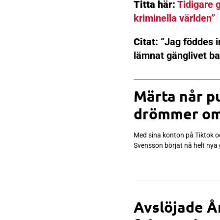
Titta här:
Tidigare
kriminella världen”
Citat:
“Jag föddes i
lämnat gänglivet b
Märta når pu
drömmer om
Med sina konton på Tiktok 
Svensson börjat nå helt nya
Avslöjade Å