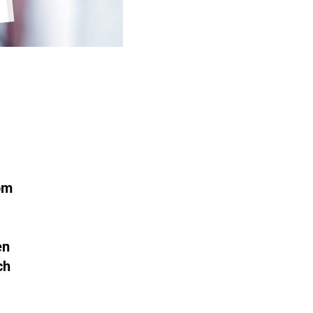
om
en
ch