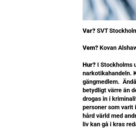
Var?
SVT Stockhol
Vem?
Kovan Alsha
Hur?
I Stockholms u
narkotikahandeln. K
gängmedlem. Ändå b
betydligt värre än 
drogas in i kriminal
personer som varit i
hård värld med andr
liv kan gå i kras re