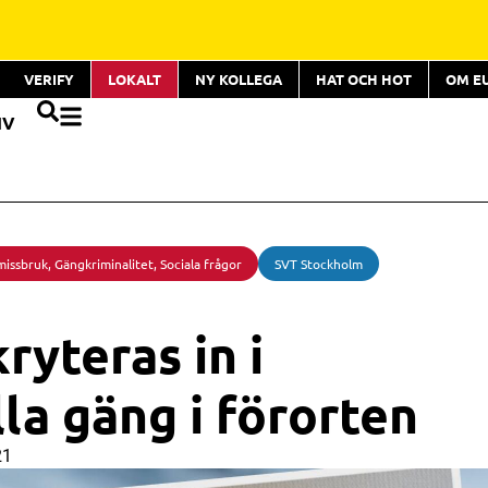
VERIFY
LOKALT
NY KOLLEGA
HAT OCH HOT
OM E
IV
missbruk
,
Gängkriminalitet
,
Sociala frågor
SVT Stockholm
ryteras in i
la gäng i förorten
21