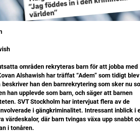
m
wish
tsatta områden rekryteras barn för att jobba med
ovan Alshawish har träffat “Adem” som tidigt blev
eskriver han den barnrekrytering som sker nu s
den han upplevde som barn, och säger att barnen
iteten. SVT Stockholm har intervjuat flera av de
nvolverade i gängkriminalitet. Intressant inblick i 
a värdeskalor, där barn tvingas växa upp snabbt o
dan i tonåren.