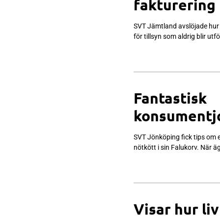
fakturering
SVT Jämtland avslöjade hur Å
för tillsyn som aldrig blir 
Fantastisk
konsumentjo
SVT Jönköping fick tips om 
nötkött i sin Falukorv. När 
Visar hur li