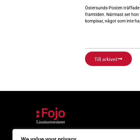
Östersunds-Posten träffade 
framtiden. Närmast ser hon 
kompisar, något som inte har 
Till arkivet
We value your privacy