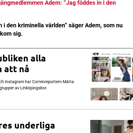
 gängmedlemmen Adem: ”Jag föddes in i den
n i den kriminella världen” säger Adem, som nu
akom sig.
bliken alla
 att nå
och Instagram har Correnreportern Märta
 grupper av Linköpingsbor.
res underliga