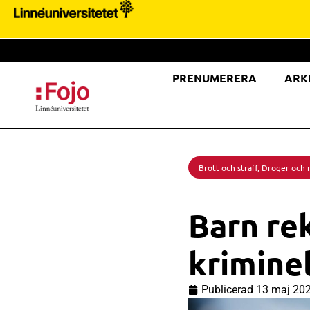
PRENUMERERA
ARK
Brott och straff
,
Droger och 
Barn rek
kriminel
Publicerad
13 maj 20