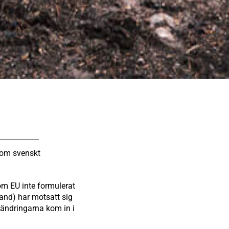
r om svenskt
om EU inte formulerat
nland) har motsatt sig
rändringarna kom in i