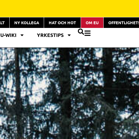
LT
NY KOLLEGA
HAT OCH HOT
OM EU
OFFENTLIGHE
EU-WIKI
YRKESTIPS