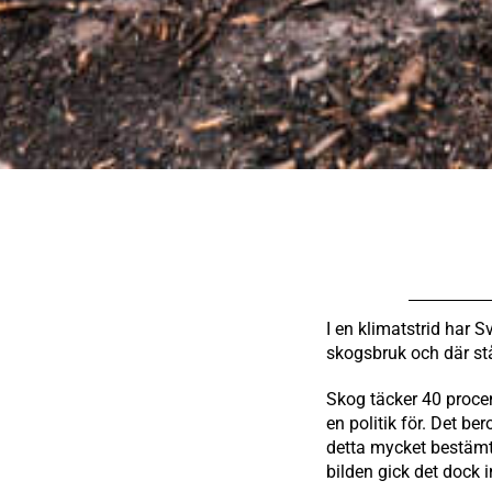
I en klimatstrid har 
skogsbruk och där står
Skog täcker 40 procen
en politik för. Det be
detta mycket bestämt
bilden gick det dock i