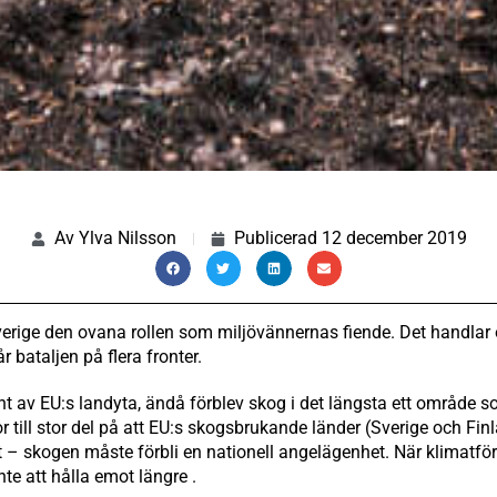
Av
Ylva Nilsson
Publicerad
12 december 2019
Sverige den ovana rollen som miljövännernas fiende. Det handla
 bataljen på flera fronter.
t av EU:s landyta, ändå förblev skog i det längsta ett område s
ror till stor del på att EU:s skogsbrukande länder (Sverige och Fi
 – skogen måste förbli en nationell angelägenhet. När klimatfö
nte att hålla emot längre .