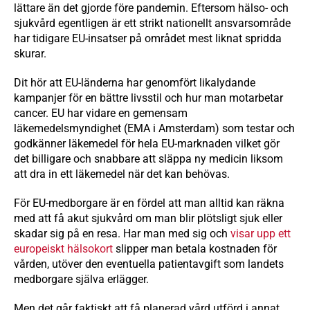
lättare än det gjorde före pandemin. Eftersom hälso- och
sjukvård egentligen är ett strikt nationellt ansvarsområde
har tidigare EU-insatser på området mest liknat spridda
skurar.
Dit hör att EU-länderna har genomfört likalydande
kampanjer för en bättre livsstil och hur man motarbetar
cancer. EU har vidare en gemensam
läkemedelsmyndighet (EMA i Amsterdam) som testar och
godkänner läkemedel för hela EU-marknaden vilket gör
det billigare och snabbare att släppa ny medicin liksom
att dra in ett läkemedel när det kan behövas.
För EU-medborgare är en fördel att man alltid kan räkna
med att få akut sjukvård om man blir plötsligt sjuk eller
skadar sig på en resa. Har man med sig och
visar upp ett
europeiskt hälsokort
slipper man betala kostnaden för
vården, utöver den eventuella patientavgift som landets
medborgare själva erlägger.
Men det går faktiskt att få planerad vård utförd i annat