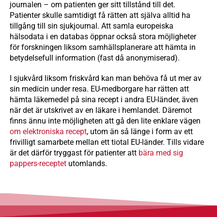
journalen – om patienten ger sitt tillstånd till det.
Patienter skulle samtidigt få rätten att själva alltid ha
tillgång till sin sjukjournal. Att samla europeiska
hälsodata i en databas öppnar också stora möjligheter
för forskningen liksom samhällsplanerare att hämta in
betydelsefull information (fast då anonymiserad).
I sjukvård liksom friskvård kan man behöva få ut mer av
sin medicin under resa. EU-medborgare har rätten att
hämta läkemedel på sina recept i andra EU-länder, även
när det är utskrivet av en läkare i hemlandet. Däremot
finns ännu inte möjligheten att gå den lite enklare vägen
om elektroniska recept
, utom än så länge i form av ett
frivilligt samarbete mellan ett tiotal EU-länder. Tills vidare
är det därför tryggast för patienter att
bära med sig
pappers-receptet
utomlands.