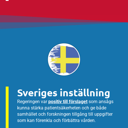
Sveriges inställning
Regeringen var
positiv till förslaget
som ansågs
kunna stärka patientsäkerheten och ge både
samhället och forskningen tillgång till uppgifter
som kan förenkla och förbättra vården.