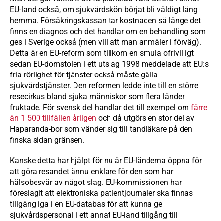
EU-land också, om sjukvårdskön börjat bli väldigt lång
hemma. Försäkringskassan tar kostnaden så länge det
finns en diagnos och det handlar om en behandling som
ges i Sverige också (men vill att man anmäler i förväg).
Detta är en EU-reform som tillkom en smula ofrivilligt
sedan EU-domstolen i ett utslag 1998 meddelade att EU:s
fria rörlighet för tjänster också måste gälla
sjukvårdstjänster. Den reformen ledde inte till en större
resecirkus bland sjuka människor som flera länder
fruktade. För svensk del handlar det till exempel om
färre
än 1 500 tillfällen årligen
och då utgörs en stor del av
Haparanda-bor som vänder sig till tandläkare på den
finska sidan gränsen.
Kanske detta har hjälpt för nu är EU-länderna öppna för
att göra resandet ännu enklare för den som har
hälsobesvär av något slag. EU-kommissionen har
föreslagit att elektroniska patientjournaler ska finnas
tillgängliga i en EU-databas för att kunna ge
sjukvårdspersonal i ett annat EU-land tillgång till